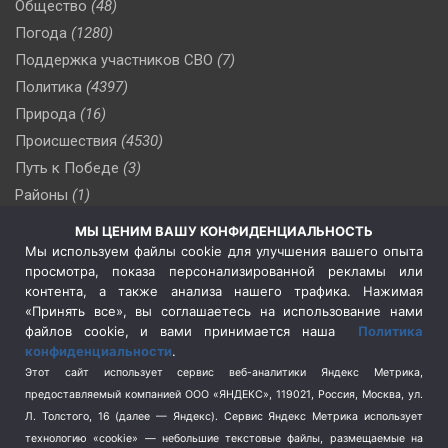
Общество
(48)
Погода
(1280)
Поддержка участников СВО
(7)
Политика
(4397)
Природа
(16)
Происшествия
(4530)
Путь к Победе
(3)
Районы
(1)
Россия
(510)
МЫ ЦЕНИМ ВАШУ КОНФИДЕНЦИАЛЬНОСТЬ
Сельское хозяйство
(3)
Мы используем файлы cookie для улучшения вашего опыта
просмотра, показа персонализированной рекламы или
Социальная политика
(3)
контента, а также анализа нашего трафика. Нажимая
Спецоперация в Украине
(657)
«Принять все», вы соглашаетесь на использование нами
Спецоперация на Украине
(404)
файлов cookie, и вами принимается наша
Политика
конфиденциальности
.
Спорт
(740)
Этот сайт использует сервис веб-аналитики Яндекс Метрика,
Тема недели
(210)
предоставляемый компанией ООО «ЯНДЕКС», 119021, Россия, Москва, ул.
Терроризм
(1)
Л. Толстого, 16 (далее — Яндекс). Сервис Яндекс Метрика использует
Транспорт
(262)
технологию «cookie» — небольшие текстовые файлы, размещаемые на