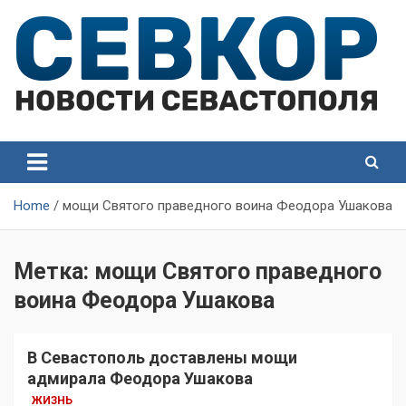
Skip
to
content
СевКор — Самые главные и актуальные новости
СевКор — Новости
Севастополя
Севастополя
Home
мощи Святого праведного воина Феодора Ушакова
Метка:
мощи Святого праведного
воина Феодора Ушакова
В Севастополь доставлены мощи
адмирала Феодора Ушакова
ЖИЗНЬ