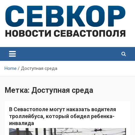
Skip
to
content
СевКор — Самые главные и актуальные новости
СевКор — Новости
Севастополя
Севастополя
Home
Доступная среда
Метка:
Доступная среда
В Севастополе могут наказать водителя
троллейбуса, который обидел ребенка-
инвалида