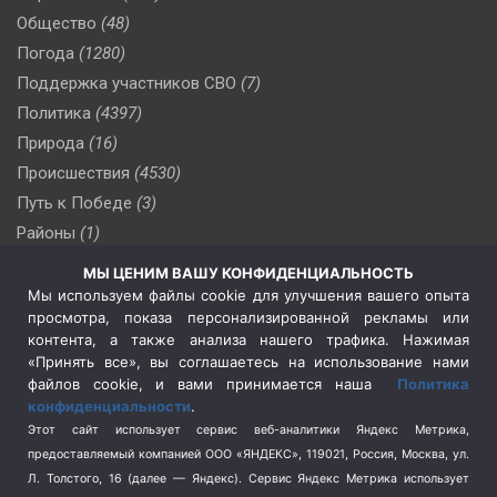
Общество
(48)
Погода
(1280)
Поддержка участников СВО
(7)
Политика
(4397)
Природа
(16)
Происшествия
(4530)
Путь к Победе
(3)
Районы
(1)
Россия
(510)
МЫ ЦЕНИМ ВАШУ КОНФИДЕНЦИАЛЬНОСТЬ
Сельское хозяйство
(3)
Мы используем файлы cookie для улучшения вашего опыта
просмотра, показа персонализированной рекламы или
Социальная политика
(3)
контента, а также анализа нашего трафика. Нажимая
Спецоперация в Украине
(657)
«Принять все», вы соглашаетесь на использование нами
Спецоперация на Украине
(404)
файлов cookie, и вами принимается наша
Политика
конфиденциальности
.
Спорт
(740)
Этот сайт использует сервис веб-аналитики Яндекс Метрика,
Тема недели
(210)
предоставляемый компанией ООО «ЯНДЕКС», 119021, Россия, Москва, ул.
Терроризм
(1)
Л. Толстого, 16 (далее — Яндекс). Сервис Яндекс Метрика использует