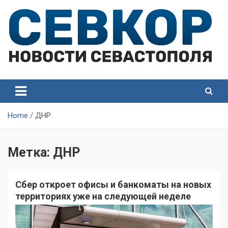
Skip
to
content
СевКор — Самые главные и актуальные новости
СевКор — Новости
Севастополя
Севастополя
Home
ДНР
Метка:
ДНР
Сбер откроет офисы и банкоматы на новых
территориях уже на следующей неделе