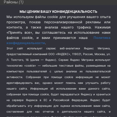
Районы
(1)
Россия
(510)
МЫ ЦЕНИМ ВАШУ КОНФИДЕНЦИАЛЬНОСТЬ
Сельское хозяйство
(3)
Мы используем файлы cookie для улучшения вашего опыта
просмотра, показа персонализированной рекламы или
Социальная политика
(3)
контента, а также анализа нашего трафика. Нажимая
Спецоперация в Украине
(657)
«Принять все», вы соглашаетесь на использование нами
Спецоперация на Украине
(404)
файлов cookie, и вами принимается наша
Политика
конфиденциальности
.
Спорт
(740)
Этот сайт использует сервис веб-аналитики Яндекс Метрика,
Тема недели
(210)
предоставляемый компанией ООО «ЯНДЕКС», 119021, Россия, Москва, ул.
Терроризм
(1)
Л. Толстого, 16 (далее — Яндекс). Сервис Яндекс Метрика использует
Транспорт
(262)
технологию «cookie» — небольшие текстовые файлы, размещаемые на
компьютере пользователей с целью анализа их пользовательской
Туризм
(178)
активности.
Собранная при помощи cookie информация не может
Флот
(76)
идентифицировать вас, однако может помочь нам улучшить работу
Цены
(2)
нашего сайта. Информация об использовании вами данного сайта,
Школа и спорт
(2)
собранная при помощи cookie, будет передаваться Яндексу и храниться
Экология
(8)
на сервере Яндекса в ЕС и Российской Федерации. Яндекс будет
обрабатывать эту информацию для оценки использования вами сайта,
Экономика
(1172)
составления для нас отчетов о деятельности нашего сайта, и