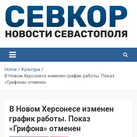
Skip
to
content
СевКор — Самые главные и актуальные новости
СевКор — Новости
Севастополя
Севастополя
Home
Культура
В Новом Херсонесе изменен график работы. Показ
«Грифона» отменен
В Новом Херсонесе изменен
график работы. Показ
«Грифона» отменен