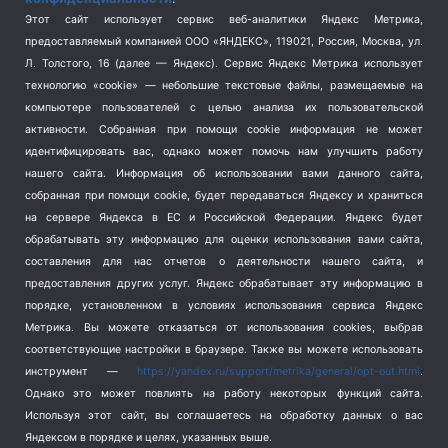
Спорт
(740)
Этот сайт использует сервис веб-аналитики Яндекс Метрика,
Тема недели
(210)
предоставляемый компанией ООО «ЯНДЕКС», 119021, Россия, Москва, ул.
Терроризм
(1)
Л. Толстого, 16 (далее — Яндекс). Сервис Яндекс Метрика использует
Транспорт
(262)
технологию «cookie» — небольшие текстовые файлы, размещаемые на
компьютере пользователей с целью анализа их пользовательской
Туризм
(178)
активности.
Собранная при помощи cookie информация не может
Флот
(76)
идентифицировать вас, однако может помочь нам улучшить работу
Цены
(2)
нашего сайта. Информация об использовании вами данного сайта,
Школа и спорт
(2)
собранная при помощи cookie, будет передаваться Яндексу и храниться
на сервере Яндекса в ЕС и Российской Федерации. Яндекс будет
Экология
(8)
обрабатывать эту информацию для оценки использования вами сайта,
Экономика
(1172)
составления для нас отчетов о деятельности нашего сайта, и
предоставления других услуг. Яндекс обрабатывает эту информацию в
Мы в соцсетях
порядке, установленном в условиях использования сервиса Яндекс
Метрика.
Вы можете отказаться от использования cookies, выбрав
соответствующие настройки в браузере. Также вы можете использовать
инструмент —
https://yandex.ru/support/metrika/general/opt-out.html
.
Однако это может повлиять на работу некоторых функций сайта.
Используя этот сайт, вы соглашаетесь на обработку данных о вас
Яндексом в порядке и целях, указанных выше.