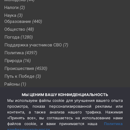
Налоги
(2)
Наука
(3)
Образование
(440)
Общество
(48)
Погода
(1280)
Поддержка участников СВО
(7)
Политика
(4397)
Природа
(16)
Происшествия
(4530)
Путь к Победе
(3)
Районы
(1)
Россия
(510)
МЫ ЦЕНИМ ВАШУ КОНФИДЕНЦИАЛЬНОСТЬ
Сельское хозяйство
(3)
Мы используем файлы cookie для улучшения вашего опыта
просмотра, показа персонализированной рекламы или
Социальная политика
(3)
контента, а также анализа нашего трафика. Нажимая
Спецоперация в Украине
(657)
«Принять все», вы соглашаетесь на использование нами
Спецоперация на Украине
(404)
файлов cookie, и вами принимается наша
Политика
конфиденциальности
.