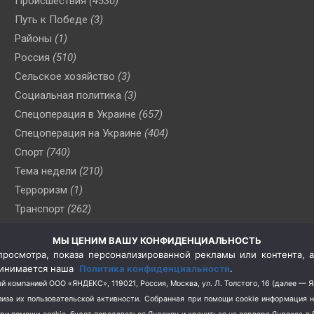
Происшествия
(4530)
Путь к Победе
(3)
Районы
(1)
Россия
(510)
Сельское хозяйство
(3)
Социальная политика
(3)
Спецоперация в Украине
(657)
Спецоперация на Украине
(404)
Спорт
(740)
Тема недели
(210)
Терроризм
(1)
Транспорт
(262)
Туризм
(178)
МЫ ЦЕНИМ ВАШУ КОНФИДЕНЦИАЛЬНОСТЬ
Флот
(76)
росмотра, показа персонализированной рекламы или контента, а
Цены
(2)
принимается наша
Политика конфиденциальности
.
Школа и спорт
(2)
й компанией ООО «ЯНДЕКС», 119021, Россия, Москва, ул. Л. Толстого, 16 (далее — 
за их пользовательской активности.
Собранная при помощи cookie информация 
Экология
(8)