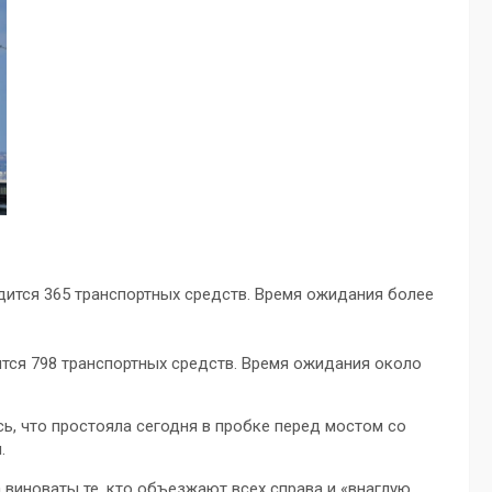
дится 365 транспортных средств. Время ожидания более
ится 798 транспортных средств. Время ожидания около
ь, что простояла сегодня в пробке перед мостом со
.
 виноваты те, кто объезжают всех справа и «внаглую