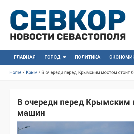
Skip
to
content
СевКор — Самые главные и актуальные новости
СевКор — Новости
Севастополя
ГЛАВНАЯ
ГОРОД
ПОЛИТИКА
ЭКОНОМИ
Севастополя
Home
Крым
В очереди перед Крымским мостом стоит 
В очереди перед Крымским 
машин