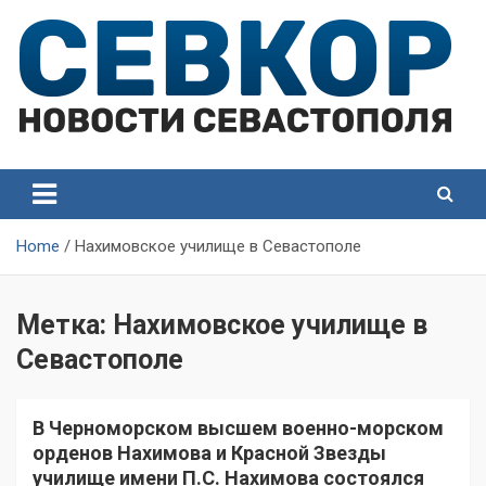
Skip
to
content
СевКор — Самые главные и актуальные новости
СевКор — Новости
Севастополя
Севастополя
Home
Нахимовское училище в Севастополе
Метка:
Нахимовское училище в
Севастополе
В Черноморском высшем военно-морском
орденов Нахимова и Красной Звезды
училище имени П.С. Нахимова состоялся