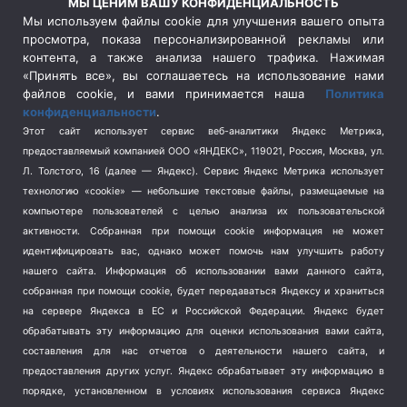
МЫ ЦЕНИМ ВАШУ КОНФИДЕНЦИАЛЬНОСТЬ
Сельское хозяйство
(3)
Мы используем файлы cookie для улучшения вашего опыта
просмотра, показа персонализированной рекламы или
Социальная политика
(3)
контента, а также анализа нашего трафика. Нажимая
Спецоперация в Украине
(657)
«Принять все», вы соглашаетесь на использование нами
Спецоперация на Украине
(404)
файлов cookie, и вами принимается наша
Политика
конфиденциальности
.
Спорт
(740)
Этот сайт использует сервис веб-аналитики Яндекс Метрика,
Тема недели
(210)
предоставляемый компанией ООО «ЯНДЕКС», 119021, Россия, Москва, ул.
Терроризм
(1)
Л. Толстого, 16 (далее — Яндекс). Сервис Яндекс Метрика использует
Транспорт
(262)
технологию «cookie» — небольшие текстовые файлы, размещаемые на
компьютере пользователей с целью анализа их пользовательской
Туризм
(178)
активности.
Собранная при помощи cookie информация не может
Флот
(76)
идентифицировать вас, однако может помочь нам улучшить работу
Цены
(2)
нашего сайта. Информация об использовании вами данного сайта,
Школа и спорт
(2)
собранная при помощи cookie, будет передаваться Яндексу и храниться
на сервере Яндекса в ЕС и Российской Федерации. Яндекс будет
Экология
(8)
обрабатывать эту информацию для оценки использования вами сайта,
Экономика
(1172)
составления для нас отчетов о деятельности нашего сайта, и
предоставления других услуг. Яндекс обрабатывает эту информацию в
Мы в соцсетях
порядке, установленном в условиях использования сервиса Яндекс