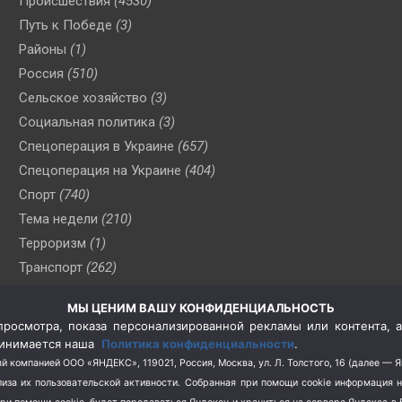
Происшествия
(4530)
Путь к Победе
(3)
Районы
(1)
Россия
(510)
Сельское хозяйство
(3)
Социальная политика
(3)
Спецоперация в Украине
(657)
Спецоперация на Украине
(404)
Спорт
(740)
Тема недели
(210)
Терроризм
(1)
Транспорт
(262)
Туризм
(178)
МЫ ЦЕНИМ ВАШУ КОНФИДЕНЦИАЛЬНОСТЬ
Флот
(76)
росмотра, показа персонализированной рекламы или контента, а
Цены
(2)
принимается наша
Политика конфиденциальности
.
Школа и спорт
(2)
й компанией ООО «ЯНДЕКС», 119021, Россия, Москва, ул. Л. Толстого, 16 (далее — 
за их пользовательской активности.
Собранная при помощи cookie информация 
Экология
(8)