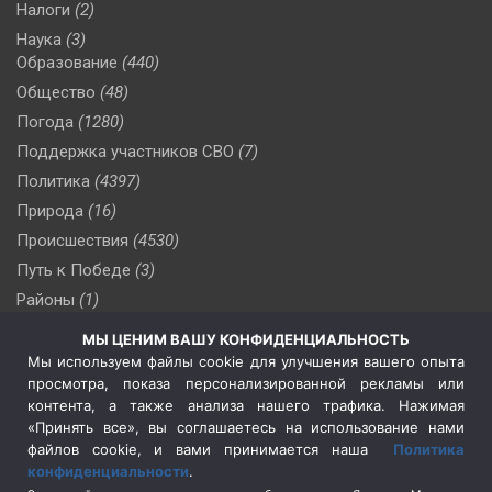
Налоги
(2)
Наука
(3)
Образование
(440)
Общество
(48)
Погода
(1280)
Поддержка участников СВО
(7)
Политика
(4397)
Природа
(16)
Происшествия
(4530)
Путь к Победе
(3)
Районы
(1)
Россия
(510)
МЫ ЦЕНИМ ВАШУ КОНФИДЕНЦИАЛЬНОСТЬ
Сельское хозяйство
(3)
Мы используем файлы cookie для улучшения вашего опыта
просмотра, показа персонализированной рекламы или
Социальная политика
(3)
контента, а также анализа нашего трафика. Нажимая
Спецоперация в Украине
(657)
«Принять все», вы соглашаетесь на использование нами
Спецоперация на Украине
(404)
файлов cookie, и вами принимается наша
Политика
конфиденциальности
.
Спорт
(740)