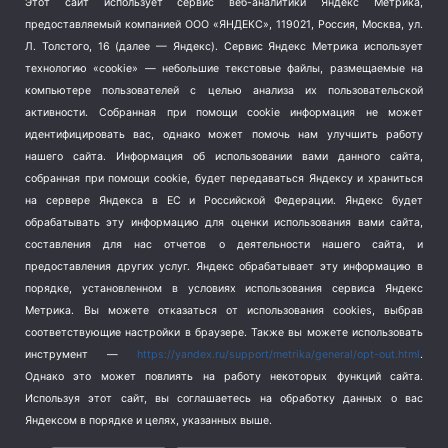
Этот сайт использует сервис веб-аналитики Яндекс Метрика,
Тема недели
(210)
предоставляемый компанией ООО «ЯНДЕКС», 119021, Россия, Москва, ул.
Терроризм
(1)
Л. Толстого, 16 (далее — Яндекс). Сервис Яндекс Метрика использует
Транспорт
(262)
технологию «cookie» — небольшие текстовые файлы, размещаемые на
компьютере пользователей с целью анализа их пользовательской
Туризм
(178)
активности.
Собранная при помощи cookie информация не может
Флот
(76)
идентифицировать вас, однако может помочь нам улучшить работу
Цены
(2)
нашего сайта. Информация об использовании вами данного сайта,
Школа и спорт
(2)
собранная при помощи cookie, будет передаваться Яндексу и храниться
на сервере Яндекса в ЕС и Российской Федерации. Яндекс будет
Экология
(8)
обрабатывать эту информацию для оценки использования вами сайта,
Экономика
(1172)
составления для нас отчетов о деятельности нашего сайта, и
предоставления других услуг. Яндекс обрабатывает эту информацию в
Мы в соцсетях
порядке, установленном в условиях использования сервиса Яндекс
Метрика.
Вы можете отказаться от использования cookies, выбрав
соответствующие настройки в браузере. Также вы можете использовать
инструмент —
https://yandex.ru/support/metrika/general/opt-out.html
.
Однако это может повлиять на работу некоторых функций сайта.
Используя этот сайт, вы соглашаетесь на обработку данных о вас
Яндексом в порядке и целях, указанных выше.
Copyright © 2026
СевКор — Новости Севастополя