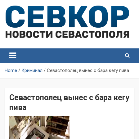
Skip
to
content
СевКор — Самые главные и актуальные новости
СевКор — Новости
Севастополя
Севастополя
Home
Криминал
Севастополец вынес с бара кегу пива
Севастополец вынес с бара кегу
пива