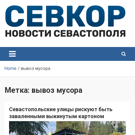
Skip
to
content
СевКор — Самые главные и актуальные новости
СевКор — Новости
Севастополя
Севастополя
Home
вывоз мусора
Метка:
вывоз мусора
Севастопольские улицы рискуют быть
заваленными выкинутым картоном