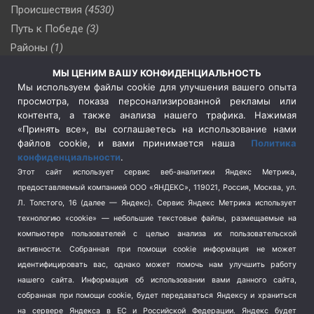
Происшествия
(4530)
Путь к Победе
(3)
Районы
(1)
Россия
(510)
МЫ ЦЕНИМ ВАШУ КОНФИДЕНЦИАЛЬНОСТЬ
Сельское хозяйство
(3)
Мы используем файлы cookie для улучшения вашего опыта
просмотра, показа персонализированной рекламы или
Социальная политика
(3)
контента, а также анализа нашего трафика. Нажимая
Спецоперация в Украине
(657)
«Принять все», вы соглашаетесь на использование нами
Спецоперация на Украине
(404)
файлов cookie, и вами принимается наша
Политика
конфиденциальности
.
Спорт
(740)
Этот сайт использует сервис веб-аналитики Яндекс Метрика,
Тема недели
(210)
предоставляемый компанией ООО «ЯНДЕКС», 119021, Россия, Москва, ул.
Терроризм
(1)
Л. Толстого, 16 (далее — Яндекс). Сервис Яндекс Метрика использует
Транспорт
(262)
технологию «cookie» — небольшие текстовые файлы, размещаемые на
компьютере пользователей с целью анализа их пользовательской
Туризм
(178)
активности.
Собранная при помощи cookie информация не может
Флот
(76)
идентифицировать вас, однако может помочь нам улучшить работу
Цены
(2)
нашего сайта. Информация об использовании вами данного сайта,
Школа и спорт
(2)
собранная при помощи cookie, будет передаваться Яндексу и храниться
Экология
(8)
на сервере Яндекса в ЕС и Российской Федерации. Яндекс будет