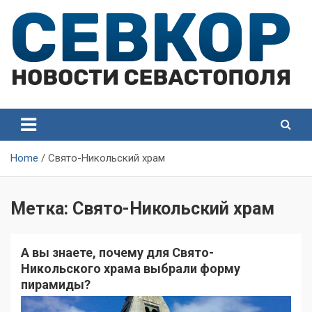
Skip
to
content
СевКор — Самые главные и актуальные новости
СевКор — Новости
Севастополя
Севастополя
Home
Свято-Никольский храм
Метка:
Свято-Никольский храм
А вы знаете, почему для Свято-
Никольского храма выбрали форму
пирамиды?