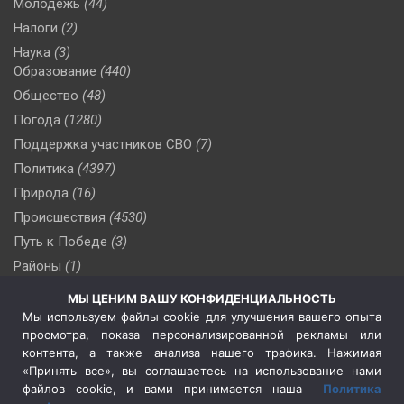
Молодежь
(44)
Налоги
(2)
Наука
(3)
Образование
(440)
Общество
(48)
Погода
(1280)
Поддержка участников СВО
(7)
Политика
(4397)
Природа
(16)
Происшествия
(4530)
Путь к Победе
(3)
Районы
(1)
Россия
(510)
МЫ ЦЕНИМ ВАШУ КОНФИДЕНЦИАЛЬНОСТЬ
Сельское хозяйство
(3)
Мы используем файлы cookie для улучшения вашего опыта
просмотра, показа персонализированной рекламы или
Социальная политика
(3)
контента, а также анализа нашего трафика. Нажимая
Спецоперация в Украине
(657)
«Принять все», вы соглашаетесь на использование нами
Спецоперация на Украине
(404)
файлов cookie, и вами принимается наша
Политика