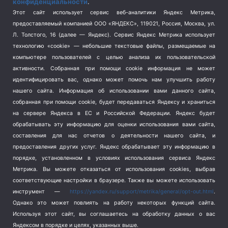
конфиденциальности
.
Спорт
(740)
Этот сайт использует сервис веб-аналитики Яндекс Метрика,
Тема недели
(210)
предоставляемый компанией ООО «ЯНДЕКС», 119021, Россия, Москва, ул.
Терроризм
(1)
Л. Толстого, 16 (далее — Яндекс). Сервис Яндекс Метрика использует
Транспорт
(262)
технологию «cookie» — небольшие текстовые файлы, размещаемые на
компьютере пользователей с целью анализа их пользовательской
Туризм
(178)
активности.
Собранная при помощи cookie информация не может
Флот
(76)
идентифицировать вас, однако может помочь нам улучшить работу
Цены
(2)
нашего сайта. Информация об использовании вами данного сайта,
Школа и спорт
(2)
собранная при помощи cookie, будет передаваться Яндексу и храниться
на сервере Яндекса в ЕС и Российской Федерации. Яндекс будет
Экология
(8)
обрабатывать эту информацию для оценки использования вами сайта,
Экономика
(1172)
составления для нас отчетов о деятельности нашего сайта, и
предоставления других услуг. Яндекс обрабатывает эту информацию в
Мы в соцсетях
порядке, установленном в условиях использования сервиса Яндекс
Метрика.
Вы можете отказаться от использования cookies, выбрав
соответствующие настройки в браузере. Также вы можете использовать
инструмент —
https://yandex.ru/support/metrika/general/opt-out.html
.
Однако это может повлиять на работу некоторых функций сайта.
Используя этот сайт, вы соглашаетесь на обработку данных о вас
Яндексом в порядке и целях, указанных выше.