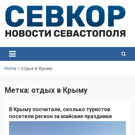
Skip
to
content
СевКор — Самые главные и актуальные новости
СевКор — Новости
Севастополя
Севастополя
Home
отдых в Крыму
Метка:
отдых в Крыму
В Крыму посчитали, сколько туристов
посетили регион за майские праздники