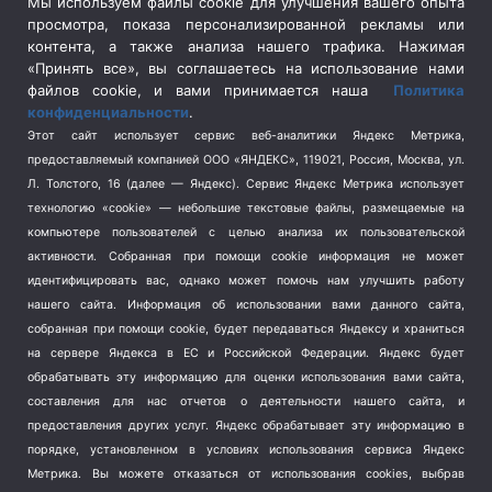
Сельское хозяйство
(3)
Мы используем файлы cookie для улучшения вашего опыта
просмотра, показа персонализированной рекламы или
Социальная политика
(3)
контента, а также анализа нашего трафика. Нажимая
Спецоперация в Украине
(657)
«Принять все», вы соглашаетесь на использование нами
Спецоперация на Украине
(404)
файлов cookie, и вами принимается наша
Политика
конфиденциальности
.
Спорт
(740)
Этот сайт использует сервис веб-аналитики Яндекс Метрика,
Тема недели
(210)
предоставляемый компанией ООО «ЯНДЕКС», 119021, Россия, Москва, ул.
Терроризм
(1)
Л. Толстого, 16 (далее — Яндекс). Сервис Яндекс Метрика использует
Транспорт
(262)
технологию «cookie» — небольшие текстовые файлы, размещаемые на
компьютере пользователей с целью анализа их пользовательской
Туризм
(178)
активности.
Собранная при помощи cookie информация не может
Флот
(76)
идентифицировать вас, однако может помочь нам улучшить работу
Цены
(2)
нашего сайта. Информация об использовании вами данного сайта,
Школа и спорт
(2)
собранная при помощи cookie, будет передаваться Яндексу и храниться
на сервере Яндекса в ЕС и Российской Федерации. Яндекс будет
Экология
(8)
обрабатывать эту информацию для оценки использования вами сайта,
Экономика
(1172)
составления для нас отчетов о деятельности нашего сайта, и
предоставления других услуг. Яндекс обрабатывает эту информацию в
Мы в соцсетях
порядке, установленном в условиях использования сервиса Яндекс
Метрика.
Вы можете отказаться от использования cookies, выбрав