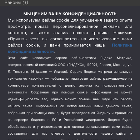
Районы
(1)
Россия
(510)
МЫ ЦЕНИМ ВАШУ КОНФИДЕНЦИАЛЬНОСТЬ
Сельское хозяйство
(3)
Мы используем файлы cookie для улучшения вашего опыта
просмотра, показа персонализированной рекламы или
Социальная политика
(3)
контента, а также анализа нашего трафика. Нажимая
Спецоперация в Украине
(657)
«Принять все», вы соглашаетесь на использование нами
Спецоперация на Украине
(404)
файлов cookie, и вами принимается наша
Политика
конфиденциальности
.
Спорт
(740)
Этот сайт использует сервис веб-аналитики Яндекс Метрика,
Тема недели
(210)
предоставляемый компанией ООО «ЯНДЕКС», 119021, Россия, Москва, ул.
Терроризм
(1)
Л. Толстого, 16 (далее — Яндекс). Сервис Яндекс Метрика использует
Транспорт
(262)
технологию «cookie» — небольшие текстовые файлы, размещаемые на
компьютере пользователей с целью анализа их пользовательской
Туризм
(178)
активности.
Собранная при помощи cookie информация не может
Флот
(76)
идентифицировать вас, однако может помочь нам улучшить работу
Цены
(2)
нашего сайта. Информация об использовании вами данного сайта,
Школа и спорт
(2)
собранная при помощи cookie, будет передаваться Яндексу и храниться
Экология
(8)
на сервере Яндекса в ЕС и Российской Федерации. Яндекс будет
обрабатывать эту информацию для оценки использования вами сайта,
Экономика
(1172)
составления для нас отчетов о деятельности нашего сайта, и