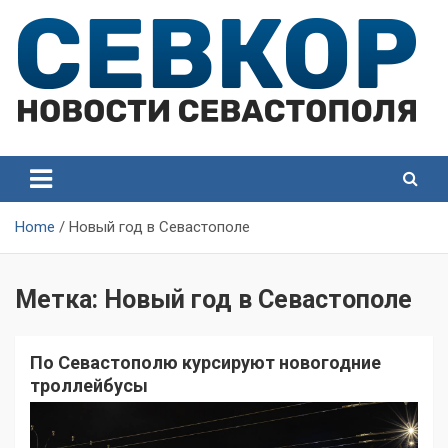
Skip
to
content
СевКор — Самые главные и актуальные новости
СевКор — Новости
Севастополя
Севастополя
Home
Новый год в Севастополе
Метка:
Новый год в Севастополе
По Севастополю курсируют новогодние
троллейбусы