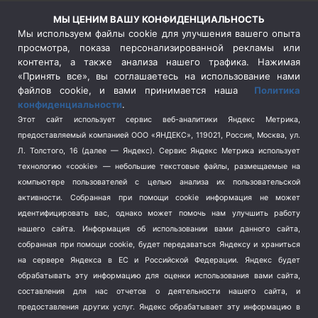
Россия
(510)
МЫ ЦЕНИМ ВАШУ КОНФИДЕНЦИАЛЬНОСТЬ
Сельское хозяйство
(3)
Мы используем файлы cookie для улучшения вашего опыта
просмотра, показа персонализированной рекламы или
Социальная политика
(3)
контента, а также анализа нашего трафика. Нажимая
Спецоперация в Украине
(657)
«Принять все», вы соглашаетесь на использование нами
Спецоперация на Украине
(404)
файлов cookie, и вами принимается наша
Политика
конфиденциальности
.
Спорт
(740)
Этот сайт использует сервис веб-аналитики Яндекс Метрика,
Тема недели
(210)
предоставляемый компанией ООО «ЯНДЕКС», 119021, Россия, Москва, ул.
Терроризм
(1)
Л. Толстого, 16 (далее — Яндекс). Сервис Яндекс Метрика использует
Транспорт
(262)
технологию «cookie» — небольшие текстовые файлы, размещаемые на
компьютере пользователей с целью анализа их пользовательской
Туризм
(178)
активности.
Собранная при помощи cookie информация не может
Флот
(76)
идентифицировать вас, однако может помочь нам улучшить работу
Цены
(2)
нашего сайта. Информация об использовании вами данного сайта,
Школа и спорт
(2)
собранная при помощи cookie, будет передаваться Яндексу и храниться
Экология
(8)
на сервере Яндекса в ЕС и Российской Федерации. Яндекс будет
обрабатывать эту информацию для оценки использования вами сайта,
Экономика
(1172)
составления для нас отчетов о деятельности нашего сайта, и
предоставления других услуг. Яндекс обрабатывает эту информацию в
Мы в соцсетях