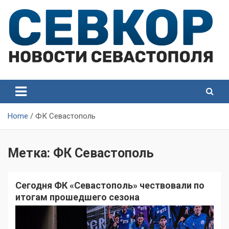
Skip
to
content
СевКор — Самые главные и актуальные новости
СевКор — Новости
Севастополя
Севастополя
Home
ФК Севастополь
Метка:
ФК Севастополь
Сегодня ФК «Севастополь» чествовали по
итогам прошедшего сезона