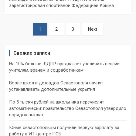
зарегистрирован спортивной Федерацией Крыма…
Пагинация
1
2
3
Next
записей
Свежие записи
На 10% больше: ЛДПР предлагает увеличить пенсии
учителям, врачам и соцработникам
Возле школ и детсадов Севастополя начнут
устанавливать дополнительные укрытия
По 5 тысяч рублей на школьника перечислят
автоматически: правительство Севастополя утвердило
порядок выплат
Юные севастопольцы получили первую зарплату за
работу в ИТ-центре ПСБ