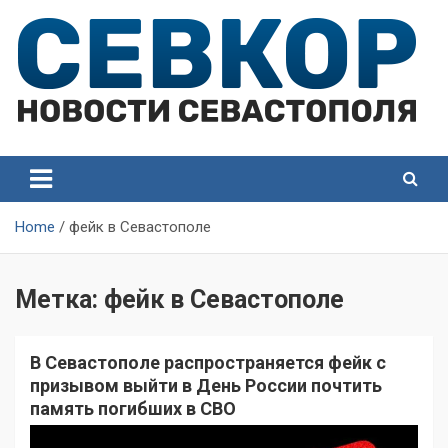
Skip
to
content
СевКор — Самые главные и актуальные новости
СевКор — Новости
Севастополя
Севастополя
Home
фейк в Севастополе
Метка:
фейк в Севастополе
В Севастополе распространяется фейк с
призывом выйти в День России почтить
память погибших в СВО