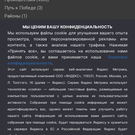
Путь к Победе
(3)
Районы
(1)
Россия
(510)
МЫ ЦЕНИМ ВАШУ КОНФИДЕНЦИАЛЬНОСТЬ
Сельское хозяйство
(3)
Мы используем файлы cookie для улучшения вашего опыта
просмотра, показа персонализированной рекламы или
Социальная политика
(3)
контента, а также анализа нашего трафика. Нажимая
Спецоперация в Украине
(657)
«Принять все», вы соглашаетесь на использование нами
Спецоперация на Украине
(404)
файлов cookie, и вами принимается наша
Политика
конфиденциальности
.
Спорт
(740)
Этот сайт использует сервис веб-аналитики Яндекс Метрика,
Тема недели
(210)
предоставляемый компанией ООО «ЯНДЕКС», 119021, Россия, Москва, ул.
Терроризм
(1)
Л. Толстого, 16 (далее — Яндекс). Сервис Яндекс Метрика использует
Транспорт
(262)
технологию «cookie» — небольшие текстовые файлы, размещаемые на
компьютере пользователей с целью анализа их пользовательской
Туризм
(178)
активности.
Собранная при помощи cookie информация не может
Флот
(76)
идентифицировать вас, однако может помочь нам улучшить работу
Цены
(2)
нашего сайта. Информация об использовании вами данного сайта,
Школа и спорт
(2)
собранная при помощи cookie, будет передаваться Яндексу и храниться
Экология
(8)
на сервере Яндекса в ЕС и Российской Федерации. Яндекс будет