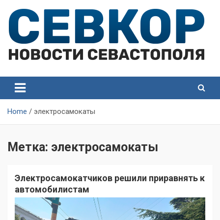
Skip
to
content
СевКор — Самые главные и актуальные новости
СевКор — Новости
Севастополя
Севастополя
Home
электросамокаты
Метка:
электросамокаты
Электросамокатчиков решили приравнять к
автомобилистам