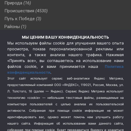
Природа
(16)
Происшествия
(4530)
Путь к Победе
(3)
Районы
(1)
Россия
(510)
МЫ ЦЕНИМ ВАШУ КОНФИДЕНЦИАЛЬНОСТЬ
Сельское хозяйство
(3)
Мы используем файлы cookie для улучшения вашего опыта
просмотра, показа персонализированной рекламы или
Социальная политика
(3)
контента, а также анализа нашего трафика. Нажимая
Спецоперация в Украине
(657)
«Принять все», вы соглашаетесь на использование нами
Спецоперация на Украине
(404)
файлов cookie, и вами принимается наша
Политика
конфиденциальности
.
Спорт
(740)
Этот сайт использует сервис веб-аналитики Яндекс Метрика,
Тема недели
(210)
предоставляемый компанией ООО «ЯНДЕКС», 119021, Россия, Москва, ул.
Терроризм
(1)
Л. Толстого, 16 (далее — Яндекс). Сервис Яндекс Метрика использует
Транспорт
(262)
технологию «cookie» — небольшие текстовые файлы, размещаемые на
компьютере пользователей с целью анализа их пользовательской
Туризм
(178)
активности.
Собранная при помощи cookie информация не может
Флот
(76)
идентифицировать вас, однако может помочь нам улучшить работу
Цены
(2)
нашего сайта. Информация об использовании вами данного сайта,
Школа и спорт
(2)
собранная при помощи cookie, будет передаваться Яндексу и храниться