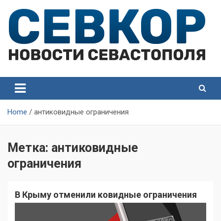
Skip
to
content
СевКор — Самые главные и актуальные новости
СевКор — Новости
Севастополя
Севастополя
Home
антиковидные ограничения
Метка:
антиковидные
ограничения
В Крыму отменили ковидные ограничения