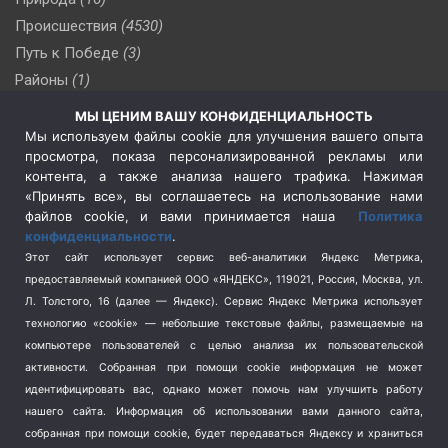
Происшествия
(4530)
Путь к Победе
(3)
Районы
(1)
Россия
(510)
МЫ ЦЕНИМ ВАШУ КОНФИДЕНЦИАЛЬНОСТЬ
Сельское хозяйство
(3)
Мы используем файлы cookie для улучшения вашего опыта
просмотра, показа персонализированной рекламы или
Социальная политика
(3)
контента, а также анализа нашего трафика. Нажимая
Спецоперация в Украине
(657)
«Принять все», вы соглашаетесь на использование нами
Спецоперация на Украине
(404)
файлов cookie, и вами принимается наша
Политика
конфиденциальности
.
Спорт
(740)
Этот сайт использует сервис веб-аналитики Яндекс Метрика,
Тема недели
(210)
предоставляемый компанией ООО «ЯНДЕКС», 119021, Россия, Москва, ул.
Терроризм
(1)
Л. Толстого, 16 (далее — Яндекс). Сервис Яндекс Метрика использует
Транспорт
(262)
технологию «cookie» — небольшие текстовые файлы, размещаемые на
компьютере пользователей с целью анализа их пользовательской
Туризм
(178)
активности.
Собранная при помощи cookie информация не может
Флот
(76)
идентифицировать вас, однако может помочь нам улучшить работу
Цены
(2)
нашего сайта. Информация об использовании вами данного сайта,
Школа и спорт
(2)
собранная при помощи cookie, будет передаваться Яндексу и храниться