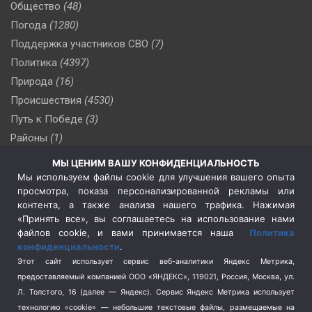
Общество
(48)
Погода
(1280)
Поддержка участников СВО
(7)
Политика
(4397)
Природа
(16)
Происшествия
(4530)
Путь к Победе
(3)
Районы
(1)
Россия
(510)
МЫ ЦЕНИМ ВАШУ КОНФИДЕНЦИАЛЬНОСТЬ
Сельское хозяйство
(3)
Мы используем файлы cookie для улучшения вашего опыта
просмотра, показа персонализированной рекламы или
Социальная политика
(3)
контента, а также анализа нашего трафика. Нажимая
Спецоперация в Украине
(657)
«Принять все», вы соглашаетесь на использование нами
Спецоперация на Украине
(404)
файлов cookie, и вами принимается наша
Политика
конфиденциальности
.
Спорт
(740)
Этот сайт использует сервис веб-аналитики Яндекс Метрика,
Тема недели
(210)
предоставляемый компанией ООО «ЯНДЕКС», 119021, Россия, Москва, ул.
Терроризм
(1)
Л. Толстого, 16 (далее — Яндекс). Сервис Яндекс Метрика использует
Транспорт
(262)
технологию «cookie» — небольшие текстовые файлы, размещаемые на