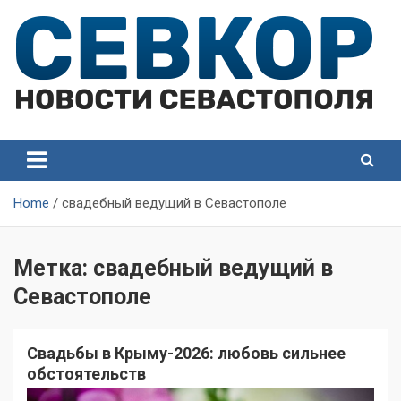
Skip
to
content
СевКор — Самые главные и актуальные новости
СевКор — Новости
Севастополя
Севастополя
Home
свадебный ведущий в Севастополе
Метка:
свадебный ведущий в
Севастополе
Свадьбы в Крыму-2026: любовь сильнее
обстоятельств