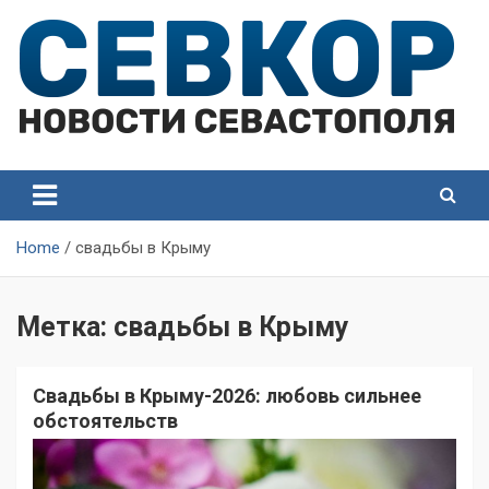
Skip
to
content
СевКор — Самые главные и актуальные новости
СевКор — Новости
Севастополя
Севастополя
Home
свадьбы в Крыму
Метка:
свадьбы в Крыму
Свадьбы в Крыму-2026: любовь сильнее
обстоятельств