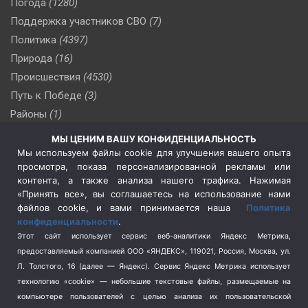
Погода
(1280)
Поддержка участников СВО
(7)
Политика
(4397)
Природа
(16)
Происшествия
(4530)
Путь к Победе
(3)
Районы
(1)
Россия
(510)
МЫ ЦЕНИМ ВАШУ КОНФИДЕНЦИАЛЬНОСТЬ
Сельское хозяйство
(3)
Мы используем файлы cookie для улучшения вашего опыта
просмотра, показа персонализированной рекламы или
Социальная политика
(3)
контента, а также анализа нашего трафика. Нажимая
Спецоперация в Украине
(657)
«Принять все», вы соглашаетесь на использование нами
Спецоперация на Украине
(404)
файлов cookie, и вами принимается наша
Политика
конфиденциальности
.
Спорт
(740)
Этот сайт использует сервис веб-аналитики Яндекс Метрика,
Тема недели
(210)
предоставляемый компанией ООО «ЯНДЕКС», 119021, Россия, Москва, ул.
Терроризм
(1)
Л. Толстого, 16 (далее — Яндекс). Сервис Яндекс Метрика использует
Транспорт
(262)
технологию «cookie» — небольшие текстовые файлы, размещаемые на
компьютере пользователей с целью анализа их пользовательской
Туризм
(178)