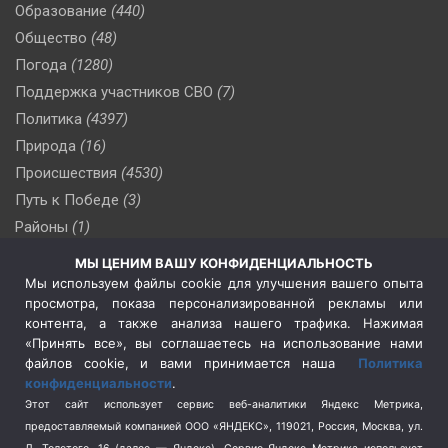
Образование
(440)
Общество
(48)
Погода
(1280)
Поддержка участников СВО
(7)
Политика
(4397)
Природа
(16)
Происшествия
(4530)
Путь к Победе
(3)
Районы
(1)
Россия
(510)
МЫ ЦЕНИМ ВАШУ КОНФИДЕНЦИАЛЬНОСТЬ
Сельское хозяйство
(3)
Мы используем файлы cookie для улучшения вашего опыта
просмотра, показа персонализированной рекламы или
Социальная политика
(3)
контента, а также анализа нашего трафика. Нажимая
Спецоперация в Украине
(657)
«Принять все», вы соглашаетесь на использование нами
Спецоперация на Украине
(404)
файлов cookie, и вами принимается наша
Политика
конфиденциальности
.
Спорт
(740)
Этот сайт использует сервис веб-аналитики Яндекс Метрика,
Тема недели
(210)
предоставляемый компанией ООО «ЯНДЕКС», 119021, Россия, Москва, ул.
Терроризм
(1)