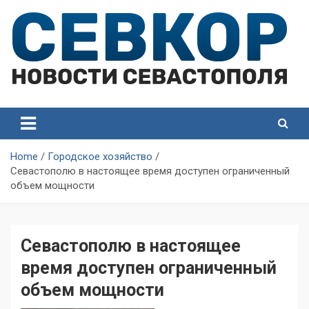
Skip
to
content
СевКор — Самые главные и актуальные новости
СевКор — Новости
Севастополя
Севастополя
Home
Городское хозяйство
Севастополю в настоящее время доступен ограниченный
объем мощности
Севастополю в настоящее
время доступен ограниченный
объем мощности