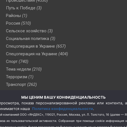
Происшествия
(4530)
Путь к Победе
(3)
Районы
(1)
Россия
(510)
Сельское хозяйство
(3)
Социальная политика
(3)
Спецоперация в Украине
(657)
Спецоперация на Украине
(404)
Спорт
(740)
Тема недели
(210)
Терроризм
(1)
Транспорт
(262)
Туризм
(178)
МЫ ЦЕНИМ ВАШУ КОНФИДЕНЦИАЛЬНОСТЬ
Флот
(76)
росмотра, показа персонализированной рекламы или контента, а
Цены
(2)
принимается наша
Политика конфиденциальности
.
Школа и спорт
(2)
й компанией ООО «ЯНДЕКС», 119021, Россия, Москва, ул. Л. Толстого, 16 (далее — 
за их пользовательской активности.
Собранная при помощи cookie информация 
Экология
(8)