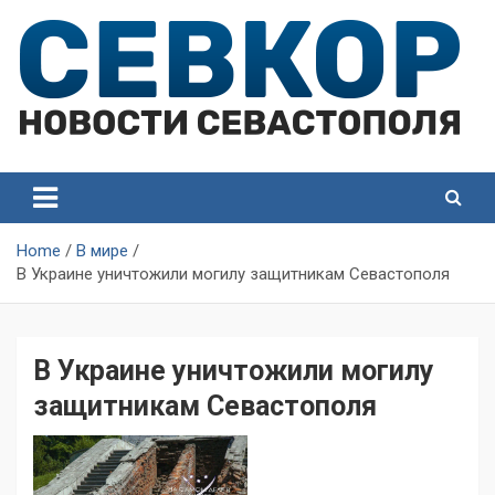
Skip
to
content
СевКор — Самые главные и актуальные новости
СевКор — Новости
Севастополя
Севастополя
Home
В мире
В Украине уничтожили могилу защитникам Севастополя
В Украине уничтожили могилу
защитникам Севастополя