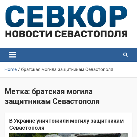
Skip
to
content
СевКор — Самые главные и актуальные новости
СевКор — Новости
Севастополя
Севастополя
Home
братская могила защитникам Севастополя
Метка:
братская могила
защитникам Севастополя
В Украине уничтожили могилу защитникам
Севастополя