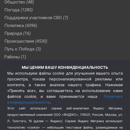
Общество
(48)
Погода
(1280)
Поддержка участников СВО
(7)
Политика
(4396)
Природа
(16)
Происшествия
(4530)
Путь к Победе
(3)
Районы
(1)
Россия
(510)
МЫ ЦЕНИМ ВАШУ КОНФИДЕНЦИАЛЬНОСТЬ
Сельское хозяйство
(3)
Мы используем файлы cookie для улучшения вашего опыта
просмотра, показа персонализированной рекламы или
Социальная политика
(3)
контента, а также анализа нашего трафика. Нажимая
Спецоперация в Украине
(657)
«Принять все», вы соглашаетесь на использование нами
Спецоперация на Украине
(404)
файлов cookie, и вами принимается наша
Политика
конфиденциальности
.
Спорт
(740)
Этот сайт использует сервис веб-аналитики Яндекс Метрика,
Тема недели
(210)
предоставляемый компанией ООО «ЯНДЕКС», 119021, Россия, Москва, ул.
Терроризм
(1)
Л. Толстого, 16 (далее — Яндекс). Сервис Яндекс Метрика использует
Транспорт
(262)
технологию «cookie» — небольшие текстовые файлы, размещаемые на