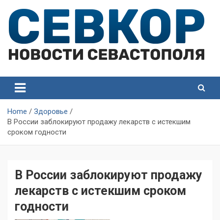
Skip
to
content
СевКор — Самые главные и актуальные новости
СевКор — Новости
Севастополя
Севастополя
Home
Здоровье
В России заблокируют продажу лекарств с истекшим
сроком годности
В России заблокируют продажу
лекарств с истекшим сроком
годности