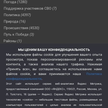
Погода
(1280)
Поддержка участников СВО
(7)
Политика
(4397)
Природа
(16)
Происшествия
(4530)
Путь к Победе
(3)
Районы
(1)
Россия
(510)
МЫ ЦЕНИМ ВАШУ КОНФИДЕНЦИАЛЬНОСТЬ
Сельское хозяйство
(3)
Мы используем файлы cookie для улучшения вашего опыта
просмотра, показа персонализированной рекламы или
Социальная политика
(3)
контента, а также анализа нашего трафика. Нажимая
Спецоперация в Украине
(657)
«Принять все», вы соглашаетесь на использование нами
Спецоперация на Украине
(404)
файлов cookie, и вами принимается наша
Политика
конфиденциальности
.
Спорт
(740)
Этот сайт использует сервис веб-аналитики Яндекс Метрика,
Тема недели
(210)
предоставляемый компанией ООО «ЯНДЕКС», 119021, Россия, Москва, ул.
Терроризм
(1)
Л. Толстого, 16 (далее — Яндекс). Сервис Яндекс Метрика использует
Транспорт
(262)
технологию «cookie» — небольшие текстовые файлы, размещаемые на
компьютере пользователей с целью анализа их пользовательской
Туризм
(178)