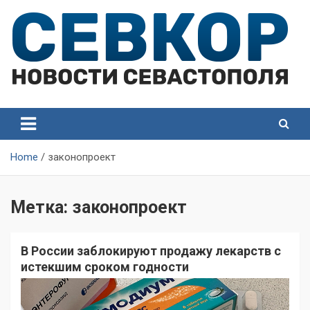
Skip
to
content
СевКор — Самые главные и актуальные новости
СевКор — Новости
Севастополя
Севастополя
Home
законопроект
Метка:
законопроект
В России заблокируют продажу лекарств с
истекшим сроком годности