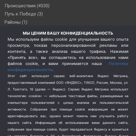
Происшествия
(4530)
Путь к Победе
(3)
Районы
(1)
Россия
(510)
МЫ ЦЕНИМ ВАШУ КОНФИДЕНЦИАЛЬНОСТЬ
Сельское хозяйство
(3)
Мы используем файлы cookie для улучшения вашего опыта
просмотра, показа персонализированной рекламы или
Социальная политика
(3)
контента, а также анализа нашего трафика. Нажимая
Спецоперация в Украине
(657)
«Принять все», вы соглашаетесь на использование нами
Спецоперация на Украине
(404)
файлов cookie, и вами принимается наша
Политика
конфиденциальности
.
Спорт
(740)
Этот сайт использует сервис веб-аналитики Яндекс Метрика,
Тема недели
(210)
предоставляемый компанией ООО «ЯНДЕКС», 119021, Россия, Москва, ул.
Терроризм
(1)
Л. Толстого, 16 (далее — Яндекс). Сервис Яндекс Метрика использует
Транспорт
(262)
технологию «cookie» — небольшие текстовые файлы, размещаемые на
компьютере пользователей с целью анализа их пользовательской
Туризм
(178)
активности.
Собранная при помощи cookie информация не может
Флот
(76)
идентифицировать вас, однако может помочь нам улучшить работу
Цены
(2)
нашего сайта. Информация об использовании вами данного сайта,
Школа и спорт
(2)
собранная при помощи cookie, будет передаваться Яндексу и храниться