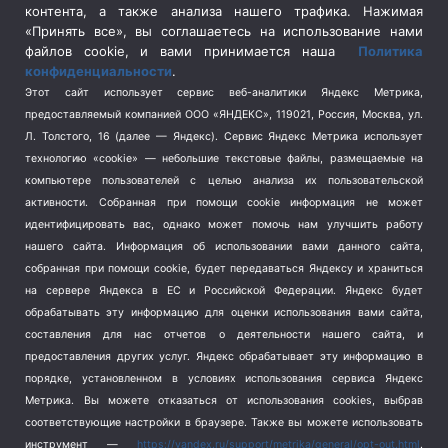
контента, а также анализа нашего трафика. Нажимая
Спецоперация в Украине
(657)
«Принять все», вы соглашаетесь на использование нами
Спецоперация на Украине
(404)
файлов cookie, и вами принимается наша
Политика
конфиденциальности
.
Спорт
(740)
Этот сайт использует сервис веб-аналитики Яндекс Метрика,
Тема недели
(210)
предоставляемый компанией ООО «ЯНДЕКС», 119021, Россия, Москва, ул.
Терроризм
(1)
Л. Толстого, 16 (далее — Яндекс). Сервис Яндекс Метрика использует
Транспорт
(262)
технологию «cookie» — небольшие текстовые файлы, размещаемые на
компьютере пользователей с целью анализа их пользовательской
Туризм
(178)
активности.
Собранная при помощи cookie информация не может
Флот
(76)
идентифицировать вас, однако может помочь нам улучшить работу
Цены
(2)
нашего сайта. Информация об использовании вами данного сайта,
Школа и спорт
(2)
собранная при помощи cookie, будет передаваться Яндексу и храниться
на сервере Яндекса в ЕС и Российской Федерации. Яндекс будет
Экология
(8)
обрабатывать эту информацию для оценки использования вами сайта,
Экономика
(1172)
составления для нас отчетов о деятельности нашего сайта, и
предоставления других услуг. Яндекс обрабатывает эту информацию в
Мы в соцсетях
порядке, установленном в условиях использования сервиса Яндекс
Метрика.
Вы можете отказаться от использования cookies, выбрав
соответствующие настройки в браузере. Также вы можете использовать
инструмент —
https://yandex.ru/support/metrika/general/opt-out.html
.