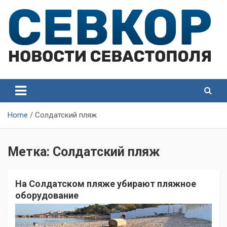
Skip
to
content
СевКор — Самые главные и актуальные новости
СевКор — Новости
Севастополя
Севастополя
Home
Солдатский пляж
Метка:
Солдатский пляж
На Солдатском пляже убирают пляжное
оборудование