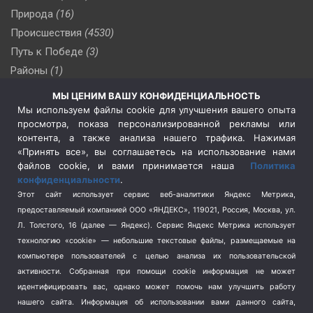
Природа
(16)
Происшествия
(4530)
Путь к Победе
(3)
Районы
(1)
Россия
(510)
МЫ ЦЕНИМ ВАШУ КОНФИДЕНЦИАЛЬНОСТЬ
Сельское хозяйство
(3)
Мы используем файлы cookie для улучшения вашего опыта
просмотра, показа персонализированной рекламы или
Социальная политика
(3)
контента, а также анализа нашего трафика. Нажимая
Спецоперация в Украине
(657)
«Принять все», вы соглашаетесь на использование нами
Спецоперация на Украине
(404)
файлов cookie, и вами принимается наша
Политика
конфиденциальности
.
Спорт
(740)
Этот сайт использует сервис веб-аналитики Яндекс Метрика,
Тема недели
(210)
предоставляемый компанией ООО «ЯНДЕКС», 119021, Россия, Москва, ул.
Терроризм
(1)
Л. Толстого, 16 (далее — Яндекс). Сервис Яндекс Метрика использует
Транспорт
(262)
технологию «cookie» — небольшие текстовые файлы, размещаемые на
компьютере пользователей с целью анализа их пользовательской
Туризм
(178)
активности.
Собранная при помощи cookie информация не может
Флот
(76)
идентифицировать вас, однако может помочь нам улучшить работу
Цены
(2)
нашего сайта. Информация об использовании вами данного сайта,