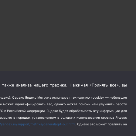
 также анализа нашего трафика. Нажимая «Принять все», вы
Яндекс). Сервис Яндекс Метрика использует технологию «cookie» — небольшие
не может идентифицировать вас, однако может помочь нам улучшить работу
в ЕС и Российской Федерации. Яндекс будет обрабатывать эту информацию для
ормацию в порядке, установленном в условиях использования сервиса Яндекс
//yandex.ru/support/metrika/general/opt-out.html
. Однако это может повлиять на