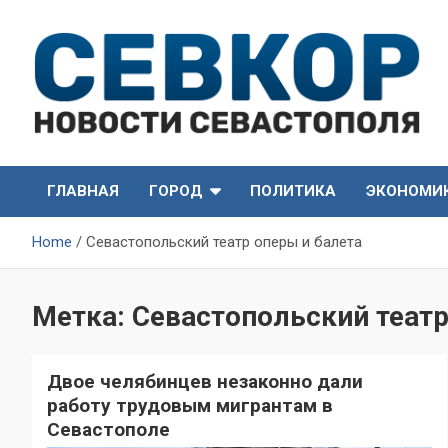
Skip
to
content
СевКор — Самые главные и актуальные новости
СевКор — Новости
Севастополя
ГЛАВНАЯ
ГОРОД
ПОЛИТИКА
ЭКОНОМИ
Севастополя
Home
Севастопольский театр оперы и балета
Метка:
Севастопольский театр
Двое челябинцев незаконно дали
работу трудовым мигрантам в
Севастополе