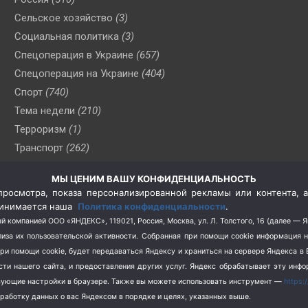
Сельское хозяйство
(3)
Социальная политика
(3)
Спецоперация в Украине
(657)
Спецоперация на Украине
(404)
Спорт
(740)
Тема недели
(210)
Терроризм
(1)
Транспорт
(262)
Туризм
(178)
МЫ ЦЕНИМ ВАШУ КОНФИДЕНЦИАЛЬНОСТЬ
Флот
(76)
росмотра, показа персонализированной рекламы или контента, а
Цены
(2)
принимается наша
Политика конфиденциальности
.
Школа и спорт
(2)
й компанией ООО «ЯНДЕКС», 119021, Россия, Москва, ул. Л. Толстого, 16 (далее — 
за их пользовательской активности.
Собранная при помощи cookie информация 
Экология
(8)
при помощи cookie, будет передаваться Яндексу и храниться на сервере Яндекса 
Экономика
(1172)
ости нашего сайта, и предоставления других услуг. Яндекс обрабатывает эту инф
твующие настройки в браузере. Также вы можете использовать инструмент —
https:
бработку данных о вас Яндексом в порядке и целях, указанных выше.