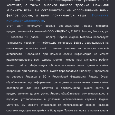
Социальная политика
(3)
контента, а также анализа нашего трафика. Нажимая
Спецоперация в Украине
(657)
«Принять все», вы соглашаетесь на использование нами
Спецоперация на Украине
(404)
файлов cookie, и вами принимается наша
Политика
конфиденциальности
.
Спорт
(740)
Этот сайт использует сервис веб-аналитики Яндекс Метрика,
Тема недели
(210)
предоставляемый компанией ООО «ЯНДЕКС», 119021, Россия, Москва, ул.
Терроризм
(1)
Л. Толстого, 16 (далее — Яндекс). Сервис Яндекс Метрика использует
Транспорт
(262)
технологию «cookie» — небольшие текстовые файлы, размещаемые на
компьютере пользователей с целью анализа их пользовательской
Туризм
(178)
активности.
Собранная при помощи cookie информация не может
Флот
(76)
идентифицировать вас, однако может помочь нам улучшить работу
Цены
(2)
нашего сайта. Информация об использовании вами данного сайта,
Школа и спорт
(2)
собранная при помощи cookie, будет передаваться Яндексу и храниться
Экология
(8)
на сервере Яндекса в ЕС и Российской Федерации. Яндекс будет
обрабатывать эту информацию для оценки использования вами сайта,
Экономика
(1172)
составления для нас отчетов о деятельности нашего сайта, и
предоставления других услуг. Яндекс обрабатывает эту информацию в
Мы в соцсетях
порядке, установленном в условиях использования сервиса Яндекс
Метрика.
Вы можете отказаться от использования cookies, выбрав
соответствующие настройки в браузере. Также вы можете использовать