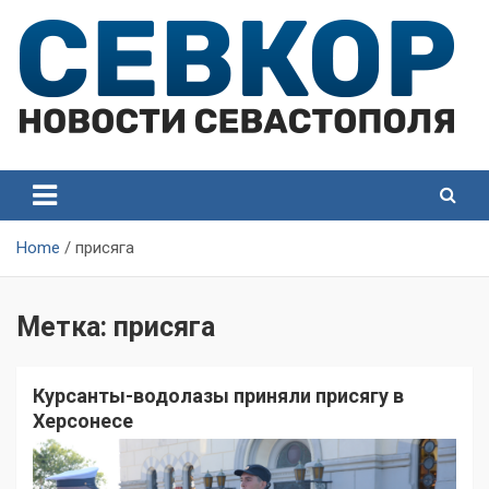
Skip
to
content
СевКор — Самые главные и актуальные новости
СевКор — Новости
Севастополя
Севастополя
Home
присяга
Метка:
присяга
Курсанты-водолазы приняли присягу в
Херсонесе