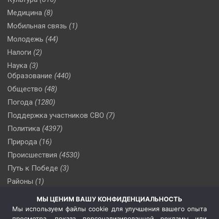
Медицина
(8)
Мобильная связь
(1)
Молодежь
(44)
Налоги
(2)
Наука
(3)
Образование
(440)
Общество
(48)
Погода
(1280)
Поддержка участников СВО
(7)
Политика
(4397)
Природа
(16)
Происшествия
(4530)
Путь к Победе
(3)
Районы
(1)
Россия
(510)
МЫ ЦЕНИМ ВАШУ КОНФИДЕНЦИАЛЬНОСТЬ
Сельское хозяйство
(3)
Мы используем файлы cookie для улучшения вашего опыта
просмотра, показа персонализированной рекламы или