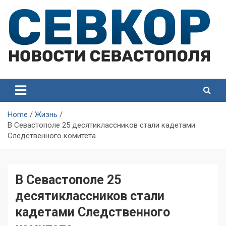
Skip
to
content
СевКор — Самые главные и актуальные новости
СевКор — Новости
Севастополя
Севастополя
Home
Жизнь
В Севастополе 25 десятиклассников стали кадетами
Следственного комитета
В Севастополе 25
десятиклассников стали
кадетами Следственного