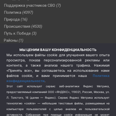
Поддержка участников СВО
(7)
Политика
(4397)
Природа
(16)
Происшествия
(4530)
Путь к Победе
(3)
Районы
(1)
Россия
(510)
МЫ ЦЕНИМ ВАШУ КОНФИДЕНЦИАЛЬНОСТЬ
Сельское хозяйство
(3)
Мы используем файлы cookie для улучшения вашего опыта
просмотра, показа персонализированной рекламы или
Социальная политика
(3)
контента, а также анализа нашего трафика. Нажимая
Спецоперация в Украине
(657)
«Принять все», вы соглашаетесь на использование нами
Спецоперация на Украине
(404)
файлов cookie, и вами принимается наша
Политика
конфиденциальности
.
Спорт
(740)
Этот сайт использует сервис веб-аналитики Яндекс Метрика,
Тема недели
(210)
предоставляемый компанией ООО «ЯНДЕКС», 119021, Россия, Москва, ул.
Терроризм
(1)
Л. Толстого, 16 (далее — Яндекс). Сервис Яндекс Метрика использует
Транспорт
(262)
технологию «cookie» — небольшие текстовые файлы, размещаемые на
компьютере пользователей с целью анализа их пользовательской
Туризм
(178)
активности.
Собранная при помощи cookie информация не может