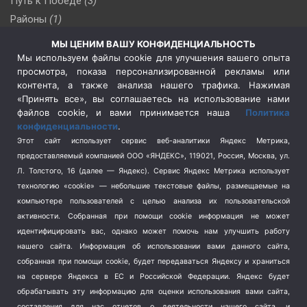
Путь к Победе
(3)
Районы
(1)
Россия
(510)
МЫ ЦЕНИМ ВАШУ КОНФИДЕНЦИАЛЬНОСТЬ
Сельское хозяйство
(3)
Мы используем файлы cookie для улучшения вашего опыта
просмотра, показа персонализированной рекламы или
Социальная политика
(3)
контента, а также анализа нашего трафика. Нажимая
Спецоперация в Украине
(657)
«Принять все», вы соглашаетесь на использование нами
Спецоперация на Украине
(404)
файлов cookie, и вами принимается наша
Политика
конфиденциальности
.
Спорт
(740)
Этот сайт использует сервис веб-аналитики Яндекс Метрика,
Тема недели
(210)
предоставляемый компанией ООО «ЯНДЕКС», 119021, Россия, Москва, ул.
Терроризм
(1)
Л. Толстого, 16 (далее — Яндекс). Сервис Яндекс Метрика использует
Транспорт
(262)
технологию «cookie» — небольшие текстовые файлы, размещаемые на
компьютере пользователей с целью анализа их пользовательской
Туризм
(178)
активности.
Собранная при помощи cookie информация не может
Флот
(76)
идентифицировать вас, однако может помочь нам улучшить работу
Цены
(2)
нашего сайта. Информация об использовании вами данного сайта,
Школа и спорт
(2)
собранная при помощи cookie, будет передаваться Яндексу и храниться
на сервере Яндекса в ЕС и Российской Федерации. Яндекс будет
Экология
(8)
обрабатывать эту информацию для оценки использования вами сайта,
Экономика
(1172)
составления для нас отчетов о деятельности нашего сайта, и