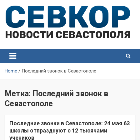
Skip
to
content
СевКор — Самые главные и актуальные новости
СевКор — Новости
Севастополя
Севастополя
Home
Последний звонок в Севастополе
Метка:
Последний звонок в
Севастополе
Последние звонки в Севастополе: 24 мая 63
школы отпразднуют с 12 тысячами
учеников