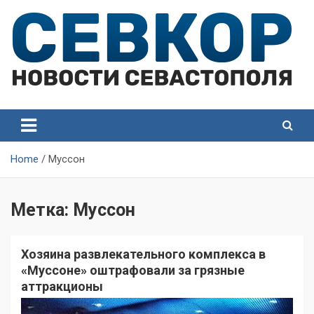
Skip
to
content
СевКор — Самые главные и актуальные новости
СевКор — Новости
Севастополя
Севастополя
Home
Муссон
Метка:
Муссон
Хозяина развлекательного комплекса в
«Муссоне» оштрафовали за грязные
аттракционы