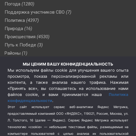
Погода
(1280)
Поддержка участников СВО
(7)
Политика
(4397)
Природа
(16)
Происшествия
(4530)
Путь к Победе
(3)
Районы
(1)
Россия
(510)
МЫ ЦЕНИМ ВАШУ КОНФИДЕНЦИАЛЬНОСТЬ
Сельское хозяйство
(3)
Мы используем файлы cookie для улучшения вашего опыта
просмотра, показа персонализированной рекламы или
Социальная политика
(3)
контента, а также анализа нашего трафика. Нажимая
Спецоперация в Украине
(657)
«Принять все», вы соглашаетесь на использование нами
Спецоперация на Украине
(404)
файлов cookie, и вами принимается наша
Политика
конфиденциальности
.
Спорт
(740)
Этот сайт использует сервис веб-аналитики Яндекс Метрика,
Тема недели
(210)
предоставляемый компанией ООО «ЯНДЕКС», 119021, Россия, Москва, ул.
Терроризм
(1)
Л. Толстого, 16 (далее — Яндекс). Сервис Яндекс Метрика использует
Транспорт
(262)
технологию «cookie» — небольшие текстовые файлы, размещаемые на
компьютере пользователей с целью анализа их пользовательской
Туризм
(178)