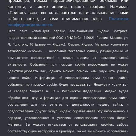
просмотра, показа персонализированной рекламы или
Социальная политика
(3)
контента, а также анализа нашего трафика. Нажимая
Спецоперация в Украине
(657)
«Принять все», вы соглашаетесь на использование нами
Спецоперация на Украине
(404)
файлов cookie, и вами принимается наша
Политика
конфиденциальности
.
Спорт
(740)
Этот сайт использует сервис веб-аналитики Яндекс Метрика,
Тема недели
(210)
предоставляемый компанией ООО «ЯНДЕКС», 119021, Россия, Москва, ул.
Терроризм
(1)
Л. Толстого, 16 (далее — Яндекс). Сервис Яндекс Метрика использует
Транспорт
(262)
технологию «cookie» — небольшие текстовые файлы, размещаемые на
компьютере пользователей с целью анализа их пользовательской
Туризм
(178)
активности.
Собранная при помощи cookie информация не может
Флот
(76)
идентифицировать вас, однако может помочь нам улучшить работу
Цены
(2)
нашего сайта. Информация об использовании вами данного сайта,
Школа и спорт
(2)
собранная при помощи cookie, будет передаваться Яндексу и храниться
на сервере Яндекса в ЕС и Российской Федерации. Яндекс будет
Экология
(8)
обрабатывать эту информацию для оценки использования вами сайта,
Экономика
(1172)
составления для нас отчетов о деятельности нашего сайта, и
предоставления других услуг. Яндекс обрабатывает эту информацию в
Мы в соцсетях
порядке, установленном в условиях использования сервиса Яндекс
Метрика.
Вы можете отказаться от использования cookies, выбрав
соответствующие настройки в браузере. Также вы можете использовать