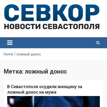
Skip
to
content
СевКор — Самые главные и актуальные новости
СевКор — Новости
Севастополя
Севастополя
Home
ложный донос
Метка:
ложный донос
В Севастополе осудили женщину за
ложный донос на мужа