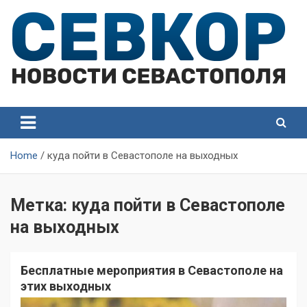
Skip
to
content
СевКор — Самые главные и актуальные новости
СевКор — Новости
Севастополя
Севастополя
Home
куда пойти в Севастополе на выходных
Метка:
куда пойти в Севастополе
на выходных
Бесплатные мероприятия в Севастополе на
этих выходных