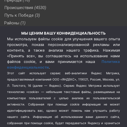
Происшествия
(4530)
Путь к Победе
(3)
Районы
(1)
Россия
(509)
МЫ ЦЕНИМ ВАШУ КОНФИДЕНЦИАЛЬНОСТЬ
Сельское хозяйство
(3)
Мы используем файлы cookie для улучшения вашего опыта
просмотра, показа персонализированной рекламы или
Социальная политика
(3)
контента, а также анализа нашего трафика. Нажимая
Спецоперация в Украине
(657)
«Принять все», вы соглашаетесь на использование нами
Спецоперация на Украине
(404)
файлов cookie, и вами принимается наша
Политика
конфиденциальности
.
Спорт
(740)
Этот сайт использует сервис веб-аналитики Яндекс Метрика,
Тема недели
(210)
предоставляемый компанией ООО «ЯНДЕКС», 119021, Россия, Москва, ул.
Терроризм
(1)
Л. Толстого, 16 (далее — Яндекс). Сервис Яндекс Метрика использует
Транспорт
(262)
технологию «cookie» — небольшие текстовые файлы, размещаемые на
компьютере пользователей с целью анализа их пользовательской
Туризм
(178)
активности.
Собранная при помощи cookie информация не может
Флот
(76)
идентифицировать вас, однако может помочь нам улучшить работу
Цены
(2)
нашего сайта. Информация об использовании вами данного сайта,
Школа и спорт
(2)
собранная при помощи cookie, будет передаваться Яндексу и храниться