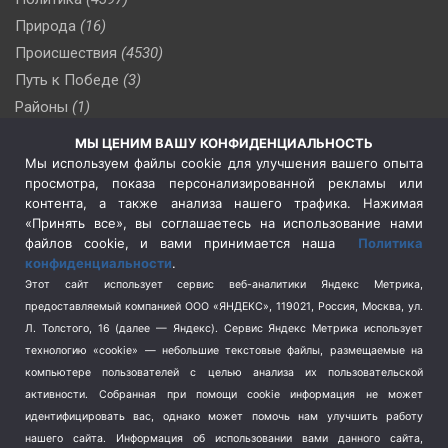
Природа
(16)
Происшествия
(4530)
Путь к Победе
(3)
Районы
(1)
Россия
(510)
МЫ ЦЕНИМ ВАШУ КОНФИДЕНЦИАЛЬНОСТЬ
Сельское хозяйство
(3)
Мы используем файлы cookie для улучшения вашего опыта
просмотра, показа персонализированной рекламы или
Социальная политика
(3)
контента, а также анализа нашего трафика. Нажимая
Спецоперация в Украине
(657)
«Принять все», вы соглашаетесь на использование нами
Спецоперация на Украине
(404)
файлов cookie, и вами принимается наша
Политика
конфиденциальности
.
Спорт
(740)
Этот сайт использует сервис веб-аналитики Яндекс Метрика,
Тема недели
(210)
предоставляемый компанией ООО «ЯНДЕКС», 119021, Россия, Москва, ул.
Терроризм
(1)
Л. Толстого, 16 (далее — Яндекс). Сервис Яндекс Метрика использует
Транспорт
(262)
технологию «cookie» — небольшие текстовые файлы, размещаемые на
компьютере пользователей с целью анализа их пользовательской
Туризм
(178)
активности.
Собранная при помощи cookie информация не может
Флот
(76)
идентифицировать вас, однако может помочь нам улучшить работу
Цены
(2)
нашего сайта. Информация об использовании вами данного сайта,