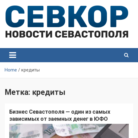
Skip
to
content
СевКор — Самые главные и актуальные новости
СевКор — Новости
Севастополя
Севастополя
Home
кредиты
Метка:
кредиты
Бизнес Севастополя — один из самых
зависимых от заемных денег в ЮФО