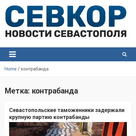
Skip
to
content
СевКор — Самые главные и актуальные новости
СевКор — Новости
Севастополя
Севастополя
Home
контрабанда
Метка:
контрабанда
Севастопольские таможенники задержали
крупную партию контрабанды