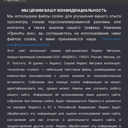
Россия
(510)
МЫ ЦЕНИМ ВАШУ КОНФИДЕНЦИАЛЬНОСТЬ
Сельское хозяйство
(3)
Мы используем файлы cookie для улучшения вашего опыта
просмотра, показа персонализированной рекламы или
Социальная политика
(3)
контента, а также анализа нашего трафика. Нажимая
Спецоперация в Украине
(657)
«Принять все», вы соглашаетесь на использование нами
Спецоперация на Украине
(404)
файлов cookie, и вами принимается наша
Политика
конфиденциальности
.
Спорт
(740)
Этот сайт использует сервис веб-аналитики Яндекс Метрика,
Тема недели
(210)
предоставляемый компанией ООО «ЯНДЕКС», 119021, Россия, Москва, ул.
Терроризм
(1)
Л. Толстого, 16 (далее — Яндекс). Сервис Яндекс Метрика использует
Транспорт
(262)
технологию «cookie» — небольшие текстовые файлы, размещаемые на
компьютере пользователей с целью анализа их пользовательской
Туризм
(178)
активности.
Собранная при помощи cookie информация не может
Флот
(76)
идентифицировать вас, однако может помочь нам улучшить работу
Цены
(2)
нашего сайта. Информация об использовании вами данного сайта,
Школа и спорт
(2)
собранная при помощи cookie, будет передаваться Яндексу и храниться
Экология
(8)
на сервере Яндекса в ЕС и Российской Федерации. Яндекс будет
обрабатывать эту информацию для оценки использования вами сайта,
Экономика
(1172)
составления для нас отчетов о деятельности нашего сайта, и
предоставления других услуг. Яндекс обрабатывает эту информацию в