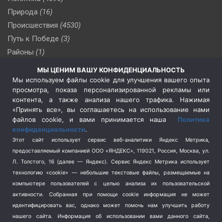
Природа
(16)
Происшествия
(4530)
Путь к Победе
(3)
Районы
(1)
Россия
(509)
МЫ ЦЕНИМ ВАШУ КОНФИДЕНЦИАЛЬНОСТЬ
Сельское хозяйство
(3)
Мы используем файлы cookie для улучшения вашего опыта
просмотра, показа персонализированной рекламы или
Социальная политика
(3)
контента, а также анализа нашего трафика. Нажимая
Спецоперация в Украине
(657)
«Принять все», вы соглашаетесь на использование нами
Спецоперация на Украине
(404)
файлов cookie, и вами принимается наша
Политика
конфиденциальности
.
Спорт
(740)
Этот сайт использует сервис веб-аналитики Яндекс Метрика,
Тема недели
(210)
предоставляемый компанией ООО «ЯНДЕКС», 119021, Россия, Москва, ул.
Терроризм
(1)
Л. Толстого, 16 (далее — Яндекс). Сервис Яндекс Метрика использует
Транспорт
(262)
технологию «cookie» — небольшие текстовые файлы, размещаемые на
компьютере пользователей с целью анализа их пользовательской
Туризм
(178)
активности.
Собранная при помощи cookie информация не может
Флот
(76)
идентифицировать вас, однако может помочь нам улучшить работу
Цены
(2)
нашего сайта. Информация об использовании вами данного сайта,