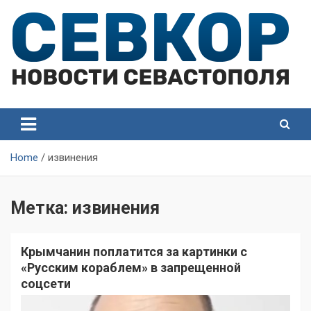
Skip
to
content
СевКор — Самые главные и актуальные новости
СевКор — Новости
Севастополя
Севастополя
Home
извинения
Метка:
извинения
Крымчанин поплатится за картинки с
«Русским кораблем» в запрещенной
соцсети