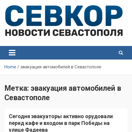
Skip
to
content
СевКор — Самые главные и актуальные новости
СевКор — Новости
Севастополя
Севастополя
Home
эвакуация автомобилей в Севастополе
Метка:
эвакуация автомобилей в
Севастополе
Сегодня эвакуаторы активно орудовали
перед кафе и входом в парк Победы на
улице Фадеева