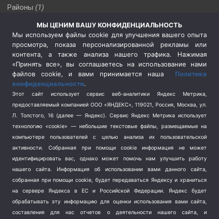
Районы
(1)
Россия
(510)
МЫ ЦЕНИМ ВАШУ КОНФИДЕНЦИАЛЬНОСТЬ
Сельское хозяйство
(3)
Мы используем файлы cookie для улучшения вашего опыта
просмотра, показа персонализированной рекламы или
Социальная политика
(3)
контента, а также анализа нашего трафика. Нажимая
Спецоперация в Украине
(657)
«Принять все», вы соглашаетесь на использование нами
Спецоперация на Украине
(404)
файлов cookie, и вами принимается наша
Политика
конфиденциальности
.
Спорт
(740)
Этот сайт использует сервис веб-аналитики Яндекс Метрика,
Тема недели
(210)
предоставляемый компанией ООО «ЯНДЕКС», 119021, Россия, Москва, ул.
Терроризм
(1)
Л. Толстого, 16 (далее — Яндекс). Сервис Яндекс Метрика использует
Транспорт
(262)
технологию «cookie» — небольшие текстовые файлы, размещаемые на
компьютере пользователей с целью анализа их пользовательской
Туризм
(178)
активности.
Собранная при помощи cookie информация не может
Флот
(76)
идентифицировать вас, однако может помочь нам улучшить работу
Цены
(2)
нашего сайта. Информация об использовании вами данного сайта,
Школа и спорт
(2)
собранная при помощи cookie, будет передаваться Яндексу и храниться
Экология
(8)
на сервере Яндекса в ЕС и Российской Федерации. Яндекс будет
обрабатывать эту информацию для оценки использования вами сайта,
Экономика
(1172)
составления для нас отчетов о деятельности нашего сайта, и