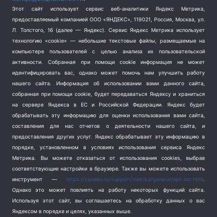
Спорт
(740)
Этот сайт использует сервис веб-аналитики Яндекс Метрика,
Тема недели
(210)
предоставляемый компанией ООО «ЯНДЕКС», 119021, Россия, Москва, ул.
Терроризм
(1)
Л. Толстого, 16 (далее — Яндекс). Сервис Яндекс Метрика использует
Транспорт
(262)
технологию «cookie» — небольшие текстовые файлы, размещаемые на
компьютере пользователей с целью анализа их пользовательской
Туризм
(178)
активности.
Собранная при помощи cookie информация не может
Флот
(76)
идентифицировать вас, однако может помочь нам улучшить работу
Цены
(2)
нашего сайта. Информация об использовании вами данного сайта,
Школа и спорт
(2)
собранная при помощи cookie, будет передаваться Яндексу и храниться
Экология
на сервере Яндекса в ЕС и Российской Федерации. Яндекс будет
(8)
обрабатывать эту информацию для оценки использования вами сайта,
Экономика
(1172)
составления для нас отчетов о деятельности нашего сайта, и
предоставления других услуг. Яндекс обрабатывает эту информацию в
Мы в соцсетях
порядке, установленном в условиях использования сервиса Яндекс
Метрика.
Вы можете отказаться от использования cookies, выбрав
соответствующие настройки в браузере. Также вы можете использовать
инструмент —
https://yandex.ru/support/metrika/general/opt-out.html
.
Однако это может повлиять на работу некоторых функций сайта.
Используя этот сайт, вы соглашаетесь на обработку данных о вас
Яндексом в порядке и целях, указанных выше.