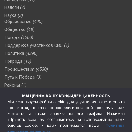
Налоги
(2)
Наука
(3)
Образование
(440)
Общество
(48)
Погода
(1280)
Поддержка участников СВО
(7)
Политика
(4396)
Природа
(16)
Происшествия
(4530)
Путь к Победе
(3)
Районы
(1)
Россия
(510)
МЫ ЦЕНИМ ВАШУ КОНФИДЕНЦИАЛЬНОСТЬ
Сельское хозяйство
(3)
Мы используем файлы cookie для улучшения вашего опыта
просмотра, показа персонализированной рекламы или
Социальная политика
(3)
контента, а также анализа нашего трафика. Нажимая
Спецоперация в Украине
(657)
«Принять все», вы соглашаетесь на использование нами
Спецоперация на Украине
(404)
файлов cookie, и вами принимается наша
Политика
конфиденциальности
.