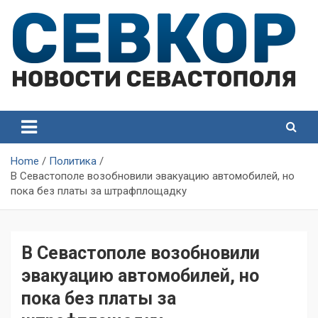
Skip
to
content
СевКор — Самые главные и актуальные новости
СевКор — Новости
Севастополя
Севастополя
Home
Политика
В Севастополе возобновили эвакуацию автомобилей, но
пока без платы за штрафплощадку
В Севастополе возобновили
эвакуацию автомобилей, но
пока без платы за