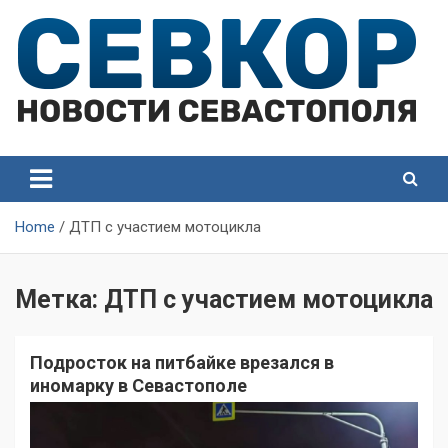
Skip
to
content
СевКор — Самые главные и актуальные новости
СевКор — Новости
Севастополя
Севастополя
Home
ДТП с участием мотоцикла
Метка:
ДТП с участием мотоцикла
Подросток на питбайке врезался в
иномарку в Севастополе