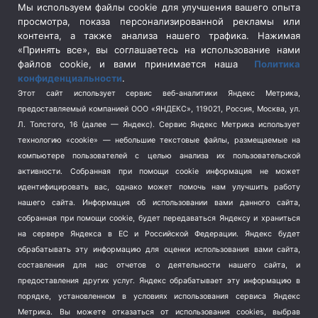
Сельское хозяйство
(3)
Мы используем файлы cookie для улучшения вашего опыта
просмотра, показа персонализированной рекламы или
Социальная политика
(3)
контента, а также анализа нашего трафика. Нажимая
Спецоперация в Украине
(657)
«Принять все», вы соглашаетесь на использование нами
Спецоперация на Украине
(404)
файлов cookie, и вами принимается наша
Политика
конфиденциальности
.
Спорт
(740)
Этот сайт использует сервис веб-аналитики Яндекс Метрика,
Тема недели
(210)
предоставляемый компанией ООО «ЯНДЕКС», 119021, Россия, Москва, ул.
Терроризм
(1)
Л. Толстого, 16 (далее — Яндекс). Сервис Яндекс Метрика использует
Транспорт
(262)
технологию «cookie» — небольшие текстовые файлы, размещаемые на
компьютере пользователей с целью анализа их пользовательской
Туризм
(178)
активности.
Собранная при помощи cookie информация не может
Флот
(76)
идентифицировать вас, однако может помочь нам улучшить работу
Цены
(2)
нашего сайта. Информация об использовании вами данного сайта,
Школа и спорт
(2)
собранная при помощи cookie, будет передаваться Яндексу и храниться
на сервере Яндекса в ЕС и Российской Федерации. Яндекс будет
Экология
(8)
обрабатывать эту информацию для оценки использования вами сайта,
Экономика
(1172)
составления для нас отчетов о деятельности нашего сайта, и
предоставления других услуг. Яндекс обрабатывает эту информацию в
Мы в соцсетях
порядке, установленном в условиях использования сервиса Яндекс
Метрика.
Вы можете отказаться от использования cookies, выбрав