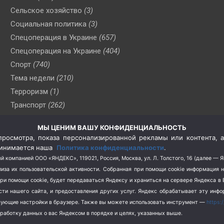
Сельское хозяйство
(3)
Социальная политика
(3)
Спецоперация в Украине
(657)
Спецоперация на Украине
(404)
Спорт
(740)
Тема недели
(210)
Терроризм
(1)
Транспорт
(262)
Туризм
(178)
МЫ ЦЕНИМ ВАШУ КОНФИДЕНЦИАЛЬНОСТЬ
Флот
(76)
росмотра, показа персонализированной рекламы или контента, а
Цены
(2)
принимается наша
Политика конфиденциальности
.
Школа и спорт
(2)
й компанией ООО «ЯНДЕКС», 119021, Россия, Москва, ул. Л. Толстого, 16 (далее — 
за их пользовательской активности.
Собранная при помощи cookie информация 
Экология
(8)
при помощи cookie, будет передаваться Яндексу и храниться на сервере Яндекса 
Экономика
(1172)
ости нашего сайта, и предоставления других услуг. Яндекс обрабатывает эту инф
твующие настройки в браузере. Также вы можете использовать инструмент —
https:
бработку данных о вас Яндексом в порядке и целях, указанных выше.