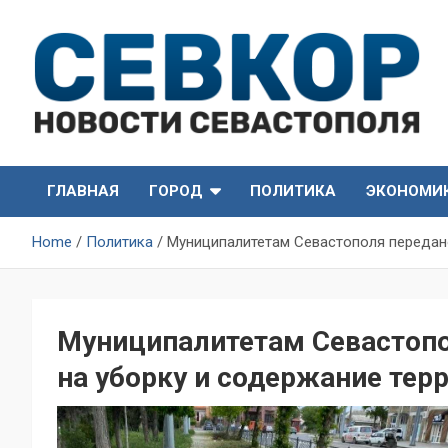
Skip
to
content
СевКор — Самые главные и актуальные новости
СевКор — Новости
Севастополя
ГЛАВНАЯ
ГОРОД
ПОЛИТИКА
ЭКОНОМИ
Севастополя
Home
Политика
Муниципалитетам Севастополя передано
Муниципалитетам Севастопо
на уборку и содержание тер