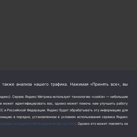
 также анализа нашего трафика. Нажимая «Принять все», вы
Яндекс). Сервис Яндекс Метрика использует технологию «cookie» — небольшие
не может идентифицировать вас, однако может помочь нам улучшить работу
в ЕС и Российской Федерации. Яндекс будет обрабатывать эту информацию для
ормацию в порядке, установленном в условиях использования сервиса Яндекс
//yandex.ru/support/metrika/general/opt-out.html
. Однако это может повлиять на