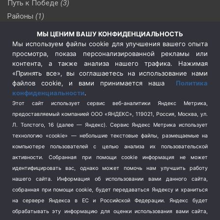
Путь к Победе
(3)
Районы
(1)
Россия
(510)
МЫ ЦЕНИМ ВАШУ КОНФИДЕНЦИАЛЬНОСТЬ
Сельское хозяйство
(3)
Мы используем файлы cookie для улучшения вашего опыта
просмотра, показа персонализированной рекламы или
Социальная политика
(3)
контента, а также анализа нашего трафика. Нажимая
Спецоперация в Украине
(657)
«Принять все», вы соглашаетесь на использование нами
Спецоперация на Украине
(404)
файлов cookie, и вами принимается наша
Политика
конфиденциальности
.
Спорт
(740)
Этот сайт использует сервис веб-аналитики Яндекс Метрика,
Тема недели
(210)
предоставляемый компанией ООО «ЯНДЕКС», 119021, Россия, Москва, ул.
Терроризм
(1)
Л. Толстого, 16 (далее — Яндекс). Сервис Яндекс Метрика использует
Транспорт
(262)
технологию «cookie» — небольшие текстовые файлы, размещаемые на
компьютере пользователей с целью анализа их пользовательской
Туризм
(178)
активности.
Собранная при помощи cookie информация не может
Флот
(76)
идентифицировать вас, однако может помочь нам улучшить работу
Цены
(2)
нашего сайта. Информация об использовании вами данного сайта,
Школа и спорт
(2)
собранная при помощи cookie, будет передаваться Яндексу и храниться
на сервере Яндекса в ЕС и Российской Федерации. Яндекс будет
Экология
(8)
обрабатывать эту информацию для оценки использования вами сайта,
Экономика
(1172)