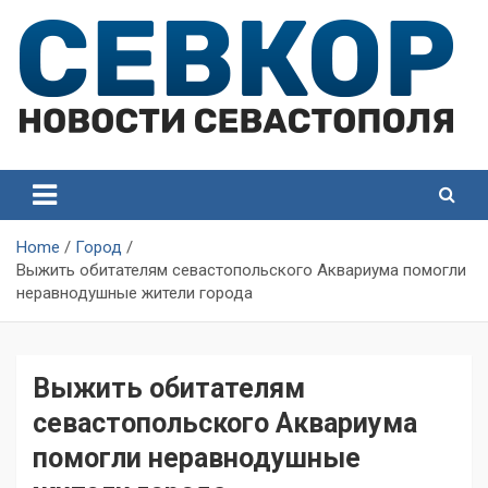
Skip
to
content
СевКор — Самые главные и актуальные новости
СевКор — Новости
Севастополя
Севастополя
Home
Город
Выжить обитателям севастопольского Аквариума помогли
неравнодушные жители города
Выжить обитателям
севастопольского Аквариума
помогли неравнодушные