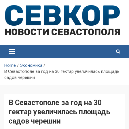
Skip
to
content
СевКор — Самые главные и актуальные новости
СевКор — Новости
Севастополя
Севастополя
Home
Экономика
В Севастополе за год на 30 гектар увеличилась площадь
садов черешни
В Севастополе за год на 30
гектар увеличилась площадь
садов черешни