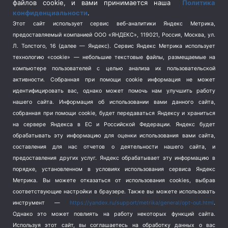
Спецоперация на Украине
(404)
файлов cookie, и вами принимается наша
Политика
конфиденциальности
.
Спорт
(740)
Этот сайт использует сервис веб-аналитики Яндекс Метрика,
Тема недели
(210)
предоставляемый компанией ООО «ЯНДЕКС», 119021, Россия, Москва, ул.
Терроризм
(1)
Л. Толстого, 16 (далее — Яндекс). Сервис Яндекс Метрика использует
Транспорт
(262)
технологию «cookie» — небольшие текстовые файлы, размещаемые на
компьютере пользователей с целью анализа их пользовательской
Туризм
(178)
активности.
Собранная при помощи cookie информация не может
Флот
(76)
идентифицировать вас, однако может помочь нам улучшить работу
Цены
(2)
нашего сайта. Информация об использовании вами данного сайта,
Школа и спорт
(2)
собранная при помощи cookie, будет передаваться Яндексу и храниться
Экология
(8)
на сервере Яндекса в ЕС и Российской Федерации. Яндекс будет
обрабатывать эту информацию для оценки использования вами сайта,
Экономика
(1172)
составления для нас отчетов о деятельности нашего сайта, и
предоставления других услуг. Яндекс обрабатывает эту информацию в
Мы в соцсетях
порядке, установленном в условиях использования сервиса Яндекс
Метрика.
Вы можете отказаться от использования cookies, выбрав
соответствующие настройки в браузере. Также вы можете использовать
инструмент —
https://yandex.ru/support/metrika/general/opt-out.html
.
Однако это может повлиять на работу некоторых функций сайта.
Используя этот сайт, вы соглашаетесь на обработку данных о вас