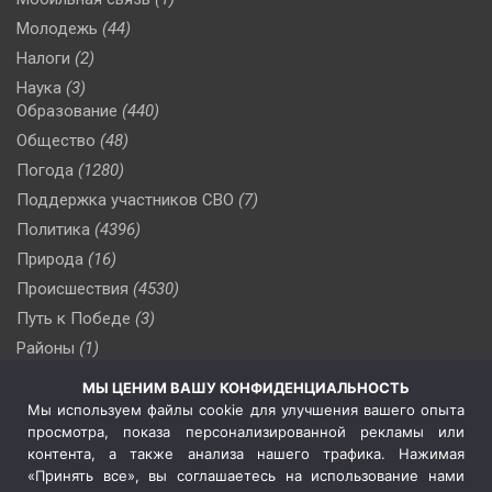
Молодежь
(44)
Налоги
(2)
Наука
(3)
Образование
(440)
Общество
(48)
Погода
(1280)
Поддержка участников СВО
(7)
Политика
(4396)
Природа
(16)
Происшествия
(4530)
Путь к Победе
(3)
Районы
(1)
Россия
(509)
МЫ ЦЕНИМ ВАШУ КОНФИДЕНЦИАЛЬНОСТЬ
Сельское хозяйство
(3)
Мы используем файлы cookie для улучшения вашего опыта
просмотра, показа персонализированной рекламы или
Социальная политика
(3)
контента, а также анализа нашего трафика. Нажимая
Спецоперация в Украине
(657)
«Принять все», вы соглашаетесь на использование нами