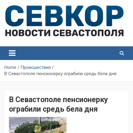
Skip
to
content
СевКор — Самые главные и актуальные новости
СевКор — Новости
Севастополя
Севастополя
Home
Происшествия
В Севастополе пенсионерку ограбили средь бела дня
В Севастополе пенсионерку
ограбили средь бела дня