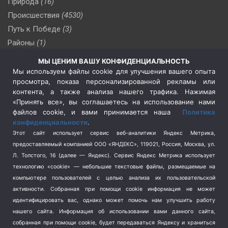
Природа
(16)
Происшествия
(4530)
Путь к Победе
(3)
Районы
(1)
Россия
(510)
МЫ ЦЕНИМ ВАШУ КОНФИДЕНЦИАЛЬНОСТЬ
Сельское хозяйство
(3)
Мы используем файлы cookie для улучшения вашего опыта
просмотра, показа персонализированной рекламы или
Социальная политика
(3)
контента, а также анализа нашего трафика. Нажимая
Спецоперация в Украине
(657)
«Принять все», вы соглашаетесь на использование нами
Спецоперация на Украине
(404)
файлов cookie, и вами принимается наша
Политика
конфиденциальности
.
Спорт
(740)
Этот сайт использует сервис веб-аналитики Яндекс Метрика,
Тема недели
(210)
предоставляемый компанией ООО «ЯНДЕКС», 119021, Россия, Москва, ул.
Терроризм
(1)
Л. Толстого, 16 (далее — Яндекс). Сервис Яндекс Метрика использует
Транспорт
(262)
технологию «cookie» — небольшие текстовые файлы, размещаемые на
компьютере пользователей с целью анализа их пользовательской
Туризм
(178)
активности.
Собранная при помощи cookie информация не может
Флот
(76)
идентифицировать вас, однако может помочь нам улучшить работу
Цены
(2)
нашего сайта. Информация об использовании вами данного сайта,
Школа и спорт
(2)
собранная при помощи cookie, будет передаваться Яндексу и храниться