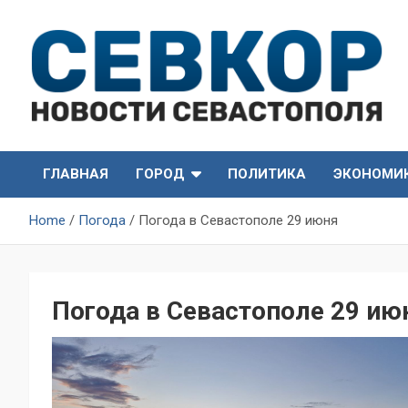
Skip
to
content
СевКор — Самые главные и актуальные новости
СевКор — Новости
Севастополя
ГЛАВНАЯ
ГОРОД
ПОЛИТИКА
ЭКОНОМИ
Севастополя
Home
Погода
Погода в Севастополе 29 июня
Погода в Севастополе 29 ию