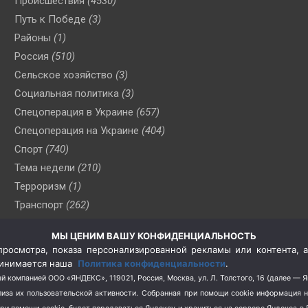
Происшествия
(4530)
Путь к Победе
(3)
Районы
(1)
Россия
(510)
Сельское хозяйство
(3)
Социальная политика
(3)
Спецоперация в Украине
(657)
Спецоперация на Украине
(404)
Спорт
(740)
Тема недели
(210)
Терроризм
(1)
Транспорт
(262)
Туризм
(178)
МЫ ЦЕНИМ ВАШУ КОНФИДЕНЦИАЛЬНОСТЬ
Флот
(76)
росмотра, показа персонализированной рекламы или контента, а
Цены
(2)
принимается наша
Политика конфиденциальности
.
Школа и спорт
(2)
й компанией ООО «ЯНДЕКС», 119021, Россия, Москва, ул. Л. Толстого, 16 (далее — 
за их пользовательской активности.
Собранная при помощи cookie информация 
Экология
(8)