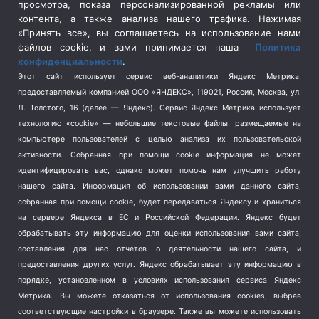
просмотра, показа персонализированной рекламы или
Социальная политика
(3)
контента, а также анализа нашего трафика. Нажимая
Спецоперация в Украине
(657)
«Принять все», вы соглашаетесь на использование нами
Спецоперация на Украине
(404)
файлов cookie, и вами принимается наша
Политика
конфиденциальности
.
Спорт
(740)
Этот сайт использует сервис веб-аналитики Яндекс Метрика,
Тема недели
(210)
предоставляемый компанией ООО «ЯНДЕКС», 119021, Россия, Москва, ул.
Терроризм
(1)
Л. Толстого, 16 (далее — Яндекс). Сервис Яндекс Метрика использует
Транспорт
(262)
технологию «cookie» — небольшие текстовые файлы, размещаемые на
компьютере пользователей с целью анализа их пользовательской
Туризм
(178)
активности.
Собранная при помощи cookie информация не может
Флот
(76)
идентифицировать вас, однако может помочь нам улучшить работу
Цены
(2)
нашего сайта. Информация об использовании вами данного сайта,
Школа и спорт
(2)
собранная при помощи cookie, будет передаваться Яндексу и храниться
на сервере Яндекса в ЕС и Российской Федерации. Яндекс будет
Экология
(8)
обрабатывать эту информацию для оценки использования вами сайта,
Экономика
(1172)
составления для нас отчетов о деятельности нашего сайта, и
предоставления других услуг. Яндекс обрабатывает эту информацию в
Мы в соцсетях
порядке, установленном в условиях использования сервиса Яндекс
Метрика.
Вы можете отказаться от использования cookies, выбрав
соответствующие настройки в браузере. Также вы можете использовать