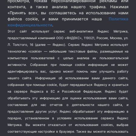
просмотра, показа персонализированной рекламы или
Социальная политика
(3)
контента, а также анализа нашего трафика. Нажимая
Спецоперация в Украине
(657)
«Принять все», вы соглашаетесь на использование нами
Спецоперация на Украине
(404)
файлов cookie, и вами принимается наша
Политика
конфиденциальности
.
Спорт
(740)
Этот сайт использует сервис веб-аналитики Яндекс Метрика,
Тема недели
(210)
предоставляемый компанией ООО «ЯНДЕКС», 119021, Россия, Москва, ул.
Терроризм
(1)
Л. Толстого, 16 (далее — Яндекс). Сервис Яндекс Метрика использует
Транспорт
(262)
технологию «cookie» — небольшие текстовые файлы, размещаемые на
компьютере пользователей с целью анализа их пользовательской
Туризм
(178)
активности.
Собранная при помощи cookie информация не может
Флот
(76)
идентифицировать вас, однако может помочь нам улучшить работу
Цены
(2)
нашего сайта. Информация об использовании вами данного сайта,
Школа и спорт
(2)
собранная при помощи cookie, будет передаваться Яндексу и храниться
на сервере Яндекса в ЕС и Российской Федерации. Яндекс будет
Экология
(8)
обрабатывать эту информацию для оценки использования вами сайта,
Экономика
(1172)
составления для нас отчетов о деятельности нашего сайта, и
предоставления других услуг. Яндекс обрабатывает эту информацию в
Мы в соцсетях
порядке, установленном в условиях использования сервиса Яндекс
Метрика.
Вы можете отказаться от использования cookies, выбрав
соответствующие настройки в браузере. Также вы можете использовать