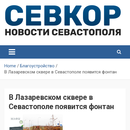
Skip
to
content
СевКор — Самые главные и актуальные новости
СевКор — Новости
Севастополя
Севастополя
Home
Благоустройство
В Лазаревском сквере в Севастополе появится фонтан
В Лазаревском сквере в
Севастополе появится фонтан