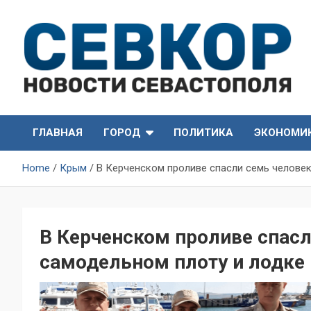
Skip
to
content
СевКор — Самые главные и актуальные новости
СевКор — Новости
Севастополя
ГЛАВНАЯ
ГОРОД
ПОЛИТИКА
ЭКОНОМИ
Севастополя
Home
Крым
В Керченском проливе спасли семь человек
В Керченском проливе спасл
самодельном плоту и лодке