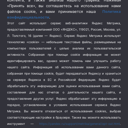
контента, а также анализа нашего трафика. Нажимая
Спецоперация в Украине
(657)
«Принять все», вы соглашаетесь на использование нами
Спецоперация на Украине
(404)
файлов cookie, и вами принимается наша
Политика
конфиденциальности
.
Спорт
(740)
Этот сайт использует сервис веб-аналитики Яндекс Метрика,
Тема недели
(210)
предоставляемый компанией ООО «ЯНДЕКС», 119021, Россия, Москва, ул.
Терроризм
(1)
Л. Толстого, 16 (далее — Яндекс). Сервис Яндекс Метрика использует
Транспорт
(262)
технологию «cookie» — небольшие текстовые файлы, размещаемые на
компьютере пользователей с целью анализа их пользовательской
Туризм
(178)
активности.
Собранная при помощи cookie информация не может
Флот
(76)
идентифицировать вас, однако может помочь нам улучшить работу
Цены
(2)
нашего сайта. Информация об использовании вами данного сайта,
Школа и спорт
(2)
собранная при помощи cookie, будет передаваться Яндексу и храниться
на сервере Яндекса в ЕС и Российской Федерации. Яндекс будет
Экология
(8)
обрабатывать эту информацию для оценки использования вами сайта,
Экономика
(1172)
составления для нас отчетов о деятельности нашего сайта, и
предоставления других услуг. Яндекс обрабатывает эту информацию в
Мы в соцсетях
порядке, установленном в условиях использования сервиса Яндекс
Метрика.
Вы можете отказаться от использования cookies, выбрав
соответствующие настройки в браузере. Также вы можете использовать
инструмент —
https://yandex.ru/support/metrika/general/opt-out.html
.