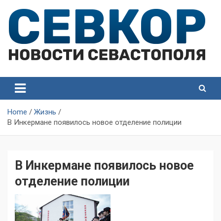
Skip
to
content
СевКор — Самые главные и актуальные новости
СевКор — Новости
Севастополя
Севастополя
Home
Жизнь
В Инкермане появилось новое отделение полиции
В Инкермане появилось новое
отделение полиции