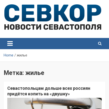
Skip
to
content
СевКор — Самые главные и актуальные новости
СевКор — Новости
Севастополя
Севастополя
Home
жилье
Метка:
жилье
Севастопольцам дольше всех россиян
придётся копить на «двушку»