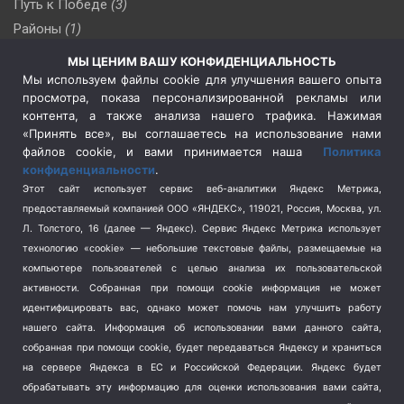
Путь к Победе
(3)
Районы
(1)
Россия
(510)
МЫ ЦЕНИМ ВАШУ КОНФИДЕНЦИАЛЬНОСТЬ
Сельское хозяйство
(3)
Мы используем файлы cookie для улучшения вашего опыта
просмотра, показа персонализированной рекламы или
Социальная политика
(3)
контента, а также анализа нашего трафика. Нажимая
Спецоперация в Украине
(657)
«Принять все», вы соглашаетесь на использование нами
Спецоперация на Украине
(404)
файлов cookie, и вами принимается наша
Политика
конфиденциальности
.
Спорт
(740)
Этот сайт использует сервис веб-аналитики Яндекс Метрика,
Тема недели
(210)
предоставляемый компанией ООО «ЯНДЕКС», 119021, Россия, Москва, ул.
Терроризм
(1)
Л. Толстого, 16 (далее — Яндекс). Сервис Яндекс Метрика использует
Транспорт
(262)
технологию «cookie» — небольшие текстовые файлы, размещаемые на
компьютере пользователей с целью анализа их пользовательской
Туризм
(178)
активности.
Собранная при помощи cookie информация не может
Флот
(76)
идентифицировать вас, однако может помочь нам улучшить работу
Цены
(2)
нашего сайта. Информация об использовании вами данного сайта,
Школа и спорт
(2)
собранная при помощи cookie, будет передаваться Яндексу и храниться
Экология
(8)
на сервере Яндекса в ЕС и Российской Федерации. Яндекс будет
обрабатывать эту информацию для оценки использования вами сайта,
Экономика
(1172)