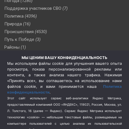
Погода
(1280)
Поддержка участников СВО
(7)
Политика
(4396)
Природа
(16)
Происшествия
(4530)
Путь к Победе
(3)
Районы
(1)
Россия
(510)
МЫ ЦЕНИМ ВАШУ КОНФИДЕНЦИАЛЬНОСТЬ
Сельское хозяйство
(3)
Мы используем файлы cookie для улучшения вашего опыта
просмотра, показа персонализированной рекламы или
Социальная политика
(3)
контента, а также анализа нашего трафика. Нажимая
Спецоперация в Украине
(657)
«Принять все», вы соглашаетесь на использование нами
Спецоперация на Украине
(404)
файлов cookie, и вами принимается наша
Политика
конфиденциальности
.
Спорт
(740)
Этот сайт использует сервис веб-аналитики Яндекс Метрика,
Тема недели
(210)
предоставляемый компанией ООО «ЯНДЕКС», 119021, Россия, Москва, ул.
Терроризм
(1)
Л. Толстого, 16 (далее — Яндекс). Сервис Яндекс Метрика использует
Транспорт
(262)
технологию «cookie» — небольшие текстовые файлы, размещаемые на
компьютере пользователей с целью анализа их пользовательской
Туризм
(178)