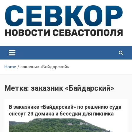
Skip
to
content
СевКор — Самые главные и актуальные новости
СевКор — Новости
Севастополя
Севастополя
Home
заказник «Байдарский»
Метка:
заказник «Байдарский»
В заказнике «Байдарский» по решению суда
снесут 23 домика и беседки для пикника